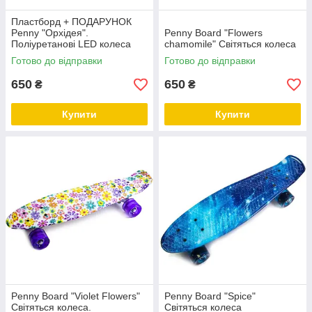
Пластборд + ПОДАРУНОК
Penny "Орхідея".
Penny Board "Flowers
Поліуретанові LED колеса
chamomile" Світяться колеса
Готово до відправки
Готово до відправки
650
650
₴
₴
Купити
Купити
Penny Board "Violet Flowers"
Penny Board "Spice"
Світяться колеса.
Світяться колеса