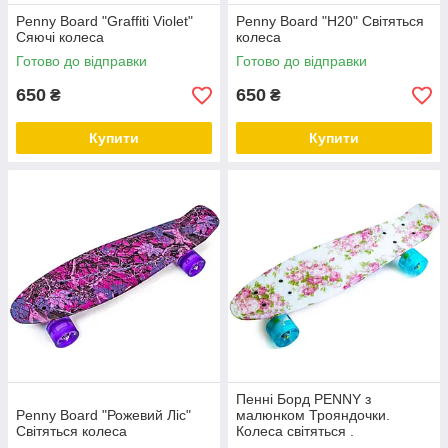
Penny Board "Graffiti Violet"
Penny Board "H20" Світяться
Сяючі колеса
колеса
Готово до відправки
Готово до відправки
650
650
₴
₴
Купити
Купити
Пенні Борд PENNY з
Penny Board "Рожевий Ліс"
малюнком Трояндочки.
Світяться колеса
Колеса світяться .
Навантаження до 80 кг