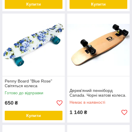
Купити
Купити
Penny Board "Blue Rose"
Світяться колеса
Дерев'яний пенніборд
Готово до відправки
Canada. Чорні матові колеса.
650
Немає в наявності
₴
1 140
₴
Купити