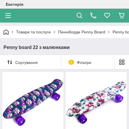
Екотерія
Товари та послуги
Пенніборди Penny Board
Penny b
Penny board 22 з малюнками
Сортування
0
Фільтри