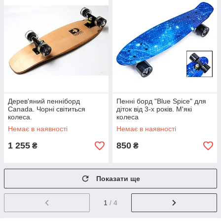
Дерев'яний пенніборд
Пенні борд "Blue Spice" для
Canada. Чорні світиться
діток від 3-х років. М'які
колеса.
колеса
Немає в наявності
Немає в наявності
1 255
850
₴
₴
Показати ще
1
/ 4