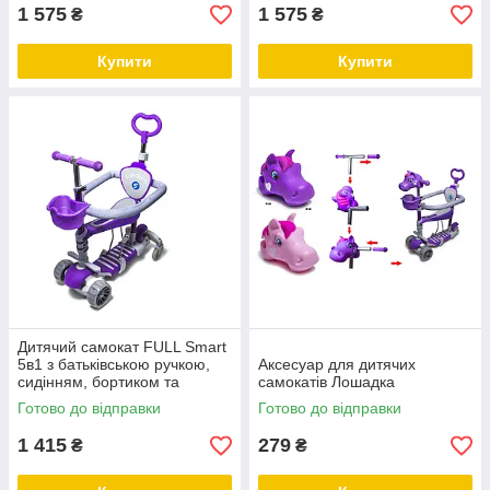
1 575
1 575
₴
₴
Купити
Купити
Дитячий самокат FULL Smart
5в1 з батьківською ручкою,
Аксесуар для дитячих
сидінням, бортиком та
самокатів Лошадка
подвійними колесами.
Готово до відправки
Готово до відправки
Фіолетовий
1 415
279
₴
₴