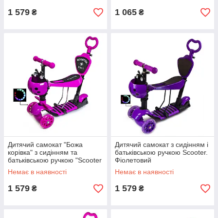
1 579
1 065
₴
₴
Дитячий самокат "Божа
Дитячий самокат з сидінням і
корівка" з сидінням та
батьківською ручкою Scooter.
батьківською ручкою "Scooter
Фіолетовий
5 в 1". Рожевий колір
Немає в наявності
Немає в наявності
1 579
1 579
₴
₴