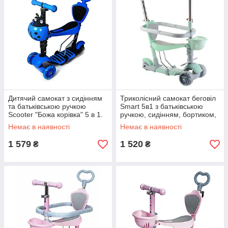
Дитячий самокат з сидінням
Триколісний самокат беговіл
та батьківською ручкою
Smart 5в1 з батьківською
Scooter "Божа корівка" 5 в 1.
ручкою, сидінням, бортиком,
Блакитний
колір М'ятний
Немає в наявності
Немає в наявності
1 579
1 520
₴
₴