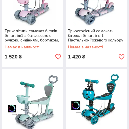
Триколісний самокат біговів
Трьохколісний самокат-
Smart 5в1 з батьківською
біговел Smart 5 в 1
ручкою, сидінням, бортиком,
Пастельно-Рожевого кольору
колір рожевий
(від 1 року, великі колеса, що
Немає в наявності
Немає в наявності
світяться)
1 520
1 420
₴
₴