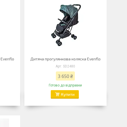
 Evenflo
Дитяча прогулянкова коляска Evenflo
SD2480
3 650 ₴
Готово до відправки
Купити