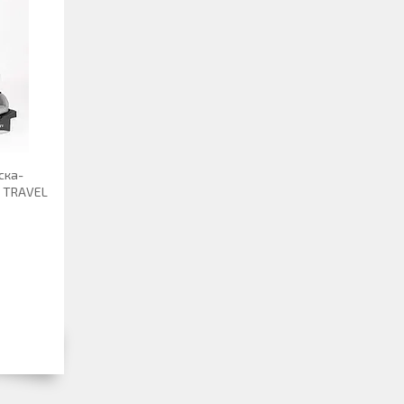
ска-
I TRAVEL