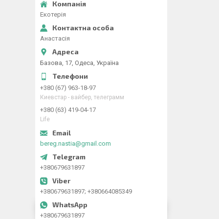
Екотерія
Анастасія
Базова, 17, Одеса, Україна
+380 (67) 963-18-97
Киевстар - вайбер, телеграмм
+380 (63) 419-04-17
Life
bereg.nastia@gmail.com
+380679631897
+380679631897; +380664085349
+380679631897