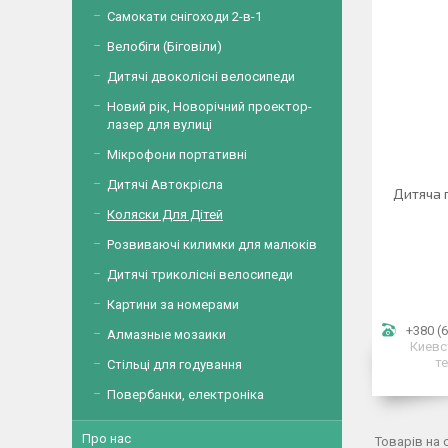
Самокати снігоходи 2-в-1
Велобіги (Біговіли)
Дитячі двоколісні велосипеди
Новий рік, Новорічний проектор-
лазер для вулиці
Мікрофони портативні
Дитячі Автокрісла
Дитяча 
Коляски Для Дітей
Розвиваючі килимки для малюків
Дитячі триколісні велосипеди
Картини за номерами
+380 (6
Алмазные мозаики
Киевс
т
Стільці для годування
Повербанки, електроніка
Про нас