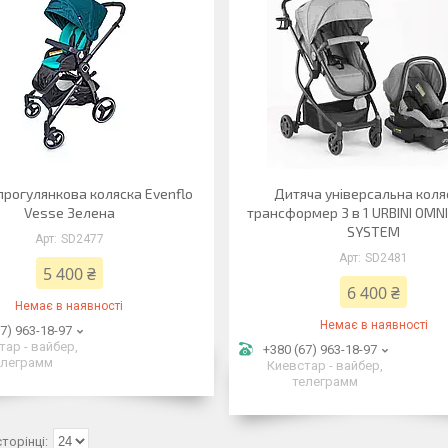
прогулянкова коляска Evenflo
Дитяча універсальна коля
Vesse Зелена
трансформер 3 в 1 URBINI OMN
SYSTEM
SD2477
SD2481
5 400 ₴
6 400 ₴
Немає в наявності
Немає в наявності
7) 963-18-97
тар - вайбер,
+380 (67) 963-18-97
елеграмм
Киевстар - вайбер,
телеграмм