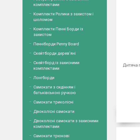
комплектами
Комплекти Ролики з захистом і
шоломом
Комплекти Пенні Борди із
захистом
Пенніборди Penny Board
Скейтборди дерев'яні
Скейтборд із захисними
Дитяча 
комплектами
Лонгборди
Самокати з сидінням і
батьківською ручкою
Самокати триколісні
Двоколісні самокати
Двоколісні самокати з захисними
комплектами
Самокати трюкові