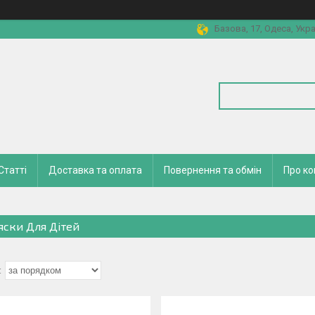
Базова, 17, Одеса, Укра
Статті
Доставка та оплата
Повернення та обмін
Про к
яски Для Дітей