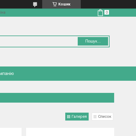
Кошик
їна
Пошук...
омпанію
Галерея
Список