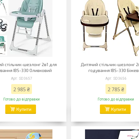
й стільчик-шезлонг 2в1 для
Дитячий стільчик-шезлонг 2
ування IBS-330 Оливковий
годування IBS-330 Біже
SD3657
SD3656
2 985 ₴
2 785 ₴
Готово до відправки
Готово до відправки
Купити
Купити