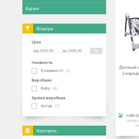
Відгуки
Фільтри
Ціна
Наявність
Дитячий 
В наявності
5
з народ
Виробник
Baby
8
Країна виробник
Китай
7
+380 (6
Киевс
т
Контакти