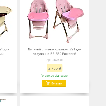
в1 для
Дитячий стільчик-шезлонг 2в1 для
вий
годування IBS-330 Рожевий
SD3658
2 785 ₴
Готово до відправки
Купити