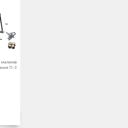
я малюків
ання 11-3