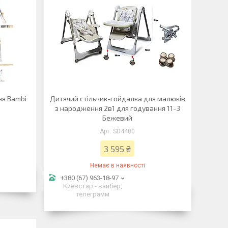
ня Bambi
Дитячий стільчик-гойдалка для малюків
з народження 2в1 для годування 11-3
Бежевий
SD4400
3 595 ₴
Немає в наявності
+380 (67) 963-18-97
Киевстар - вайбер,
телеграмм