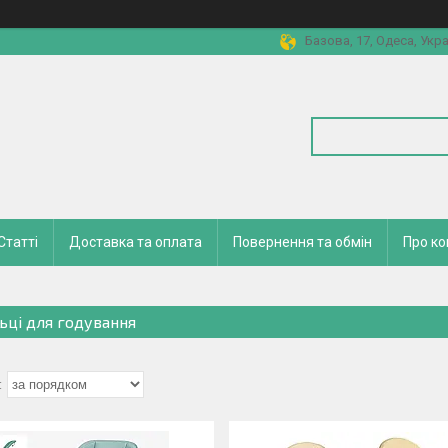
Базова, 17, Одеса, Укра
Статті
Доставка та оплата
Повернення та обмін
Про к
льці для годування