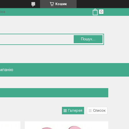
Кошик
їна
Пошук...
омпанію
Галерея
Список