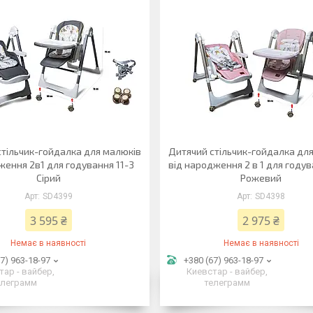
стільчик-гойдалка для малюків
Дитячий стільчик-гойдалка дл
ження 2в1 для годування 11-3
від народження 2 в 1 для годув
Сірий
Рожевий
SD4399
SD4398
3 595 ₴
2 975 ₴
Немає в наявності
Немає в наявності
7) 963-18-97
+380 (67) 963-18-97
тар - вайбер,
Киевстар - вайбер,
елеграмм
телеграмм