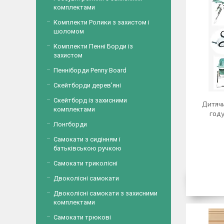
комплектами
Комплекти Ролики з захистом і
шоломом
Комплекти Пенні Борди із
захистом
Пенніборди Penny Board
Скейтборди дерев'яні
Скейтборд із захисними
Дитячи
комплектами
год
Лонгборди
Самокати з сидінням і
батьківською ручкою
Самокати триколісні
Двоколісні самокати
Двоколісні самокати з захисними
комплектами
Самокати трюкові