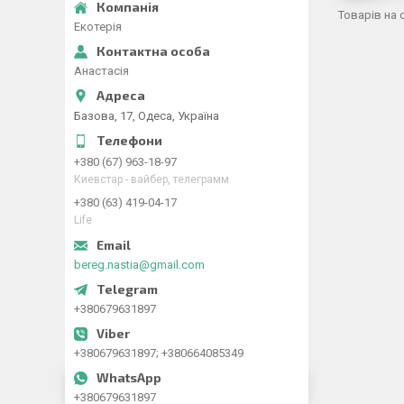
Екотерія
Анастасія
Базова, 17, Одеса, Україна
+380 (67) 963-18-97
Киевстар - вайбер, телеграмм
+380 (63) 419-04-17
Life
bereg.nastia@gmail.com
+380679631897
+380679631897; +380664085349
+380679631897