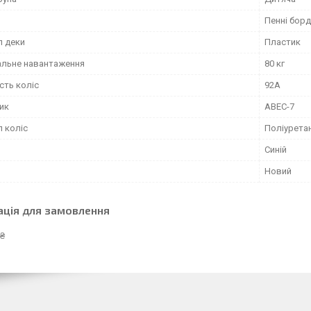
Пенні борд
л деки
Пластик
льне навантаження
80 кг
сть коліс
92А
ик
ABEC-7
л коліс
Поліурета
Синій
Новий
ація для замовлення
 ₴