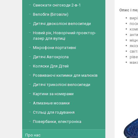
Самокати снігоходи 2-в-1
Опис і п
Велобіги (Біговіли)
вирі
поси
Дитячі двоколісні велосипеди
комп
Новий рік, Новорічний проектор-
анти
лазер для вулиці
міцн
якіс
Мікрофони портативні
світ
ріве
Дитячі Автокрісла
макс
Коляски Для Дітей
Розвиваючі килимки для малюків
Дитячі триколісні велосипеди
Картини за номерами
Алмазные мозаики
Стільці для годування
Повербанки, електроніка
Про нас