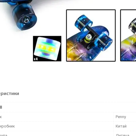
еристики
І
к
Penny
виробник
Китай
рупа
Дитяча