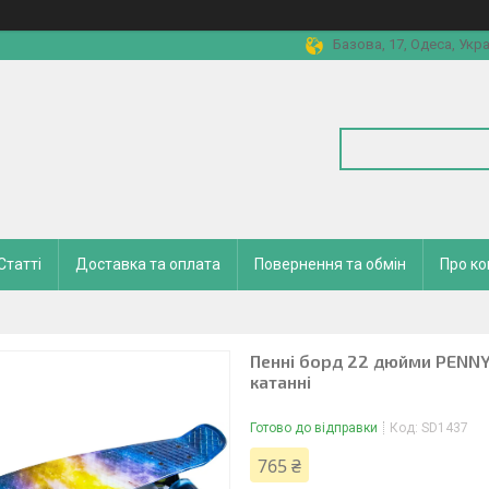
Базова, 17, Одеса, Укра
Статті
Доставка та оплата
Повернення та обмін
Про к
Пенні борд 22 дюйми PENNY 
катанні
Готово до відправки
Код:
SD1437
765 ₴