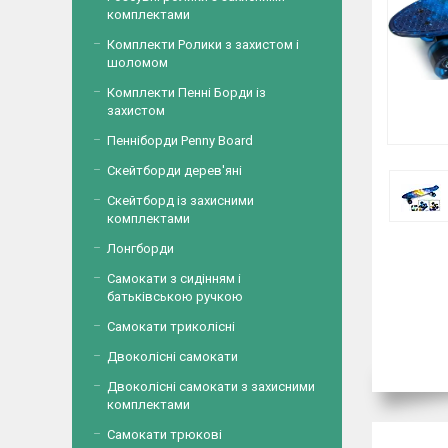
комплектами
Комплекти Ролики з захистом і
шоломом
Комплекти Пенні Борди із
захистом
Пенніборди Penny Board
Скейтборди дерев'яні
Скейтборд із захисними
комплектами
Лонгборди
Самокати з сидінням і
батьківською ручкою
Самокати триколісні
Двоколісні самокати
Двоколісні самокати з захисними
комплектами
Самокати трюкові