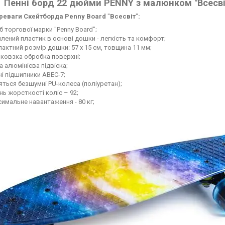
Пенні борд 22 дюйми PENNY з малюнком "Всесвіт
ереваги Скейтборда Penny Board
"
Всесвіт
"
:
б торгової марки "Penny Board";
лений пластик в основі дошки - легкість та комфорт;
актний розмір дошки: 57 х 15 см, товщина 11 мм;
ковзка обробка поверхні;
а алюмінієва підвіска;
ні підшипники ABEC-7;
яться безшумні PU-колеса (поліуретан);
нь жорсткості коліс – 92;
имальне навантаження - 80 кг;