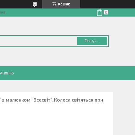
Кошик
їна
Пошук...
омпанію
з малюнком "Всесвіт". Колеса світяться при