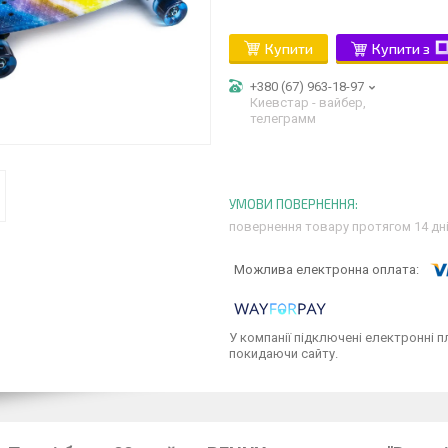
Купити
Купити з
+380 (67) 963-18-97
Киевстар - вайбер,
телеграмм
повернення товару протягом 14 дн
У компанії підключені електронні п
покидаючи сайту.