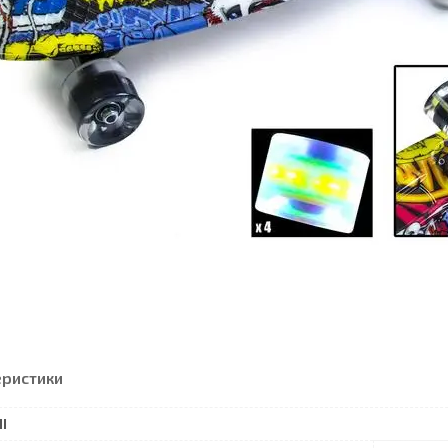
еристики
І