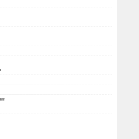
н
ний