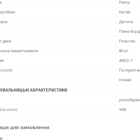
к
Penny
виробник
Китай
рупа
Дитяча
Пенні борд
л деки
Пластик
льне навантаження
80 кг
ик
ABEC-7
л коліс
Поліурета
Новий
УВАЛЬНИЦЬКІ ХАРАКТЕРИСТИКИ
різнобарв
сть коліс
94А
ація для замовлення
 ₴