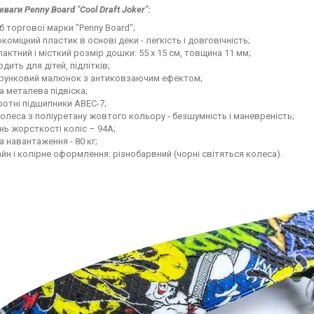
еваги Penny Board "Cool Draft Joker":
б торгової марки "Penny Board";
коміцний пластик в основі деки - легкість і довговічність;
актний і місткий розмір дошки: 55 х 15 см, товщина 11 мм;
одить для дітей, підлітків;
ерунковий малюнок з антиковзаючим ефектом;
а металева підвіска;
отні підшипники ABEC-7;
олеса з поліуретану жовтого кольору - безшумність і маневреність;
нь жорсткості коліс – 94А;
 навантаження - 80 кг;
йн і колірне оформлення: різнобарвний (чорні світяться колеса).