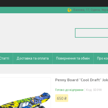
Базова, 17, Одеса, Укра
Статті
Доставка та оплата
Повернення та обмін
Про к
Penny Board "Cool Draft" Jo
Готово до відправки
Код:
SD398
650 ₴