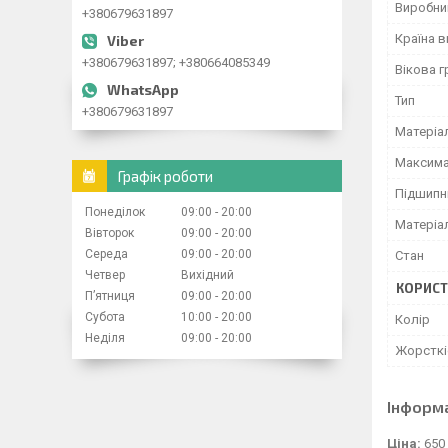
Виробни
+380679631897
Країна 
+380679631897; +380664085349
Вікова г
Тип
+380679631897
Матеріа
Максима
Графік роботи
Підшипн
Понеділок
09:00
20:00
Матеріа
Вівторок
09:00
20:00
Середа
09:00
20:00
Стан
Четвер
Вихідний
КОРИСТ
Пʼятниця
09:00
20:00
Субота
10:00
20:00
Колір
Неділя
09:00
20:00
Жорсткі
Інформ
Ціна:
650