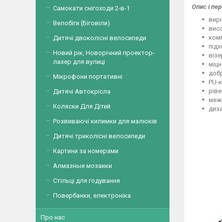
Опис і пер
Самокати снігоходи 2-в-1
вирі
Велобіги (Біговіли)
висо
комп
Дитячі двоколісні велосипеди
підх
Новий рік, Новорічний проектор-
віз
лазер для вулиці
міцн
добр
Мікрофони портативні
PU-к
ріве
Дитячі Автокрісла
межа
Коляски Для Дітей
диза
Розвиваючі килимки для малюків
Дитячі триколісні велосипеди
Картини за номерами
Алмазные мозаики
Стільці для годування
Повербанки, електроніка
Про нас