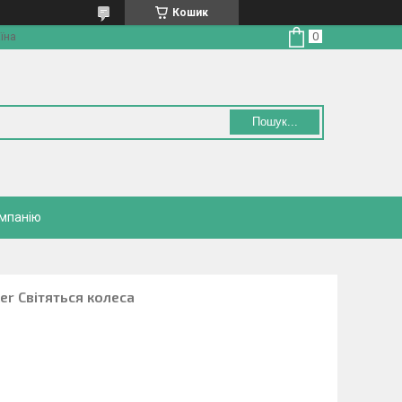
Кошик
їна
Пошук...
омпанію
ker Світяться колеса