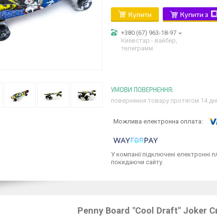
Купити
Купити з
+380 (67) 963-18-97
Киевстар - вайбер,
телеграмм
повернення товару протягом 14 дн
У компанії підключені електронні п
покидаючи сайту.
Penny Board "Cool Draft" Joker 