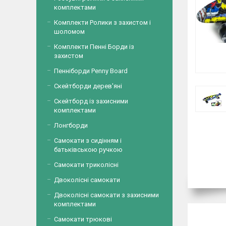
комплектами
Комплекти Ролики з захистом і
шоломом
Комплекти Пенні Борди із
захистом
Пенніборди Penny Board
Скейтборди дерев'яні
Скейтборд із захисними
комплектами
Лонгборди
Самокати з сидінням і
батьківською ручкою
Самокати триколісні
Двоколісні самокати
Двоколісні самокати з захисними
комплектами
Самокати трюкові