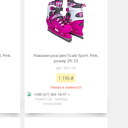
. Pink,
Ковзани розсувні Scale Sport. Pink,
розмір 29-33
SD1159
1 195 ₴
Немає в наявності
+380 (67) 963-18-97
Киевстар - вайбер,
телеграмм