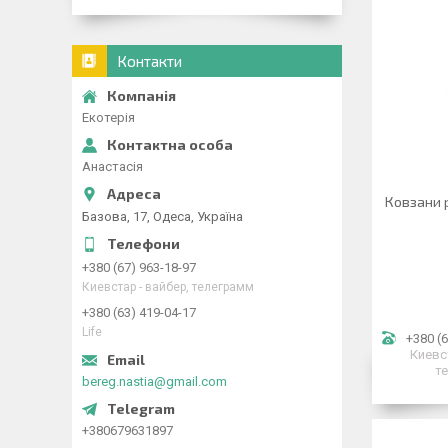
Контакти
Екотерія
Анастасія
Ковзани р
Базова, 17, Одеса, Україна
+380 (67) 963-18-97
Киевстар - вайбер, телеграмм
+380 (63) 419-04-17
Life
+380 (6
Киевс
т
bereg.nastia@gmail.com
+380679631897