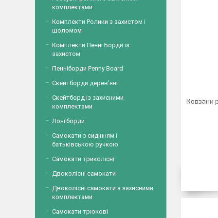
комплектами
Комплекти Ролики з захистом і
шоломом
Комплекти Пенні Борди із
захистом
Пенніборди Penny Board
Скейтборди дерев'яні
Скейтборд із захисними
Ковзани р
комплектами
Лонгборди
Самокати з сидінням і
батьківською ручкою
Самокати триколісні
Двоколісні самокати
Двоколісні самокати з захисними
комплектами
Самокати трюкові