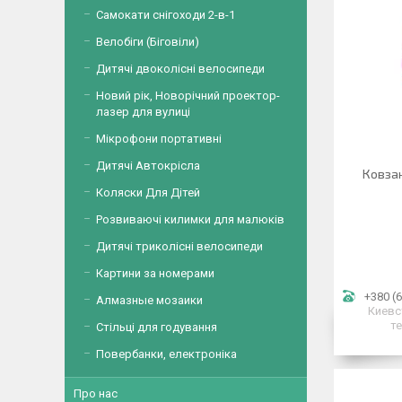
Самокати снігоходи 2-в-1
Велобіги (Біговіли)
Дитячі двоколісні велосипеди
Новий рік, Новорічний проектор-
лазер для вулиці
Мікрофони портативні
Дитячі Автокрісла
Ковзан
Коляски Для Дітей
Розвиваючі килимки для малюків
Дитячі триколісні велосипеди
Картини за номерами
+380 (6
Алмазные мозаики
Киевс
т
Стільці для годування
Повербанки, електроніка
Про нас