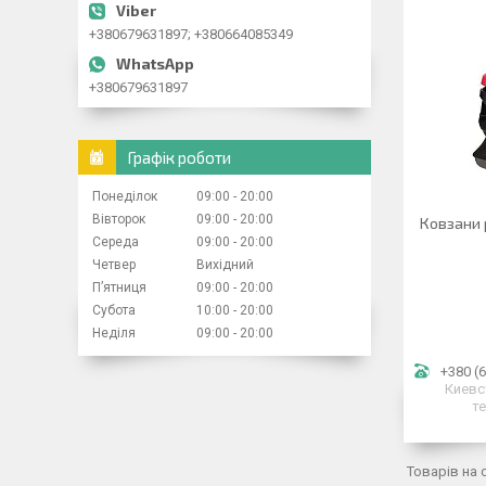
+380679631897; +380664085349
+380679631897
Графік роботи
Понеділок
09:00
20:00
Вівторок
09:00
20:00
Ковзани р
Середа
09:00
20:00
Четвер
Вихідний
Пʼятниця
09:00
20:00
Субота
10:00
20:00
Неділя
09:00
20:00
+380 (6
Киевс
т