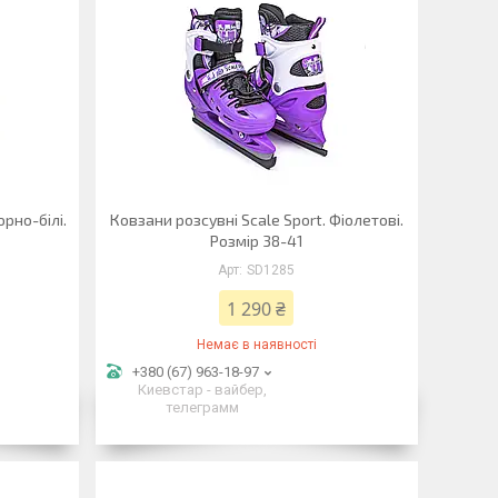
орно-білі.
Ковзани розсувні Scale Sport. Фіолетові.
Розмір 38-41
SD1285
1 290 ₴
Немає в наявності
+380 (67) 963-18-97
Киевстар - вайбер,
телеграмм