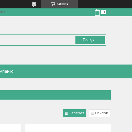
Кошик
їна
Пошук...
омпанію
Галерея
Список