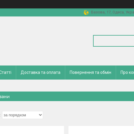
Базова, 17, Одеса, Укра
Статті
Доставка та оплата
Повернення та обмін
Про к
зани