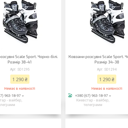
озсувні Scale Sport. Чорно-білі.
Ковзани розсувні Scale Sport. Ч
Розмір 38-41
Розмір 34-38
SD1295
SD1294
1 290 ₴
1 290 ₴
Немає в наявності
Немає в наявності
7) 963-18-97
+380 (67) 963-18-97
тар - вайбер,
Киевстар - вайбер,
елеграмм
телеграмм