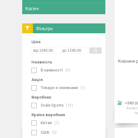
Відгуки
Фільтри
Ціна
Ковзани р
Наявність
В наявності
3
Акція
Товари зі знижками
1
Виробник
+380 (6
Scale Sports
12
Киевс
т
Країна виробник
Китай
1
США
5