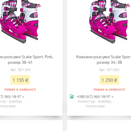
и розсувні Scale Sport. Pink,
Ковзани розсувні Scale Sport
розмір 38-41
розмір 34-38
SD1284
SD1283
1 195 ₴
1 290 ₴
Немає в наявності
Немає в наявності
7) 963-18-97
+380 (67) 963-18-97
тар - вайбер,
Киевстар - вайбер,
елеграмм
телеграмм