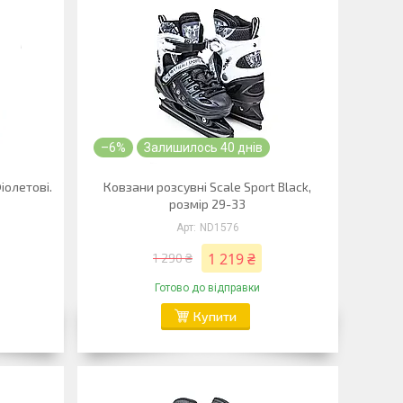
–6%
Залишилось 40 днів
іолетові.
Ковзани розсувні Scale Sport Black,
розмір 29-33
ND1576
1 219 ₴
1 290 ₴
Готово до відправки
Купити