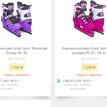
озсувні Scale Sport. Фіолетові.
Ковзани розсувні Scale Sport
Розмір 34-38
розміри 29-33 / 38-41
SD1290
ND1574
1 290 ₴
1 290 ₴
Немає в наявності
Немає в наявності
7) 963-18-97
+380 (67) 963-18-97
тар - вайбер,
Киевстар - вайбер,
елеграмм
телеграмм