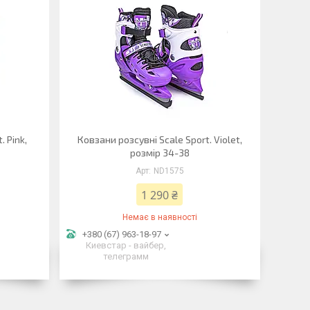
. Pink,
Ковзани розсувні Scale Sport. Violet,
розмір 34-38
ND1575
1 290 ₴
Немає в наявності
+380 (67) 963-18-97
Киевстар - вайбер,
телеграмм