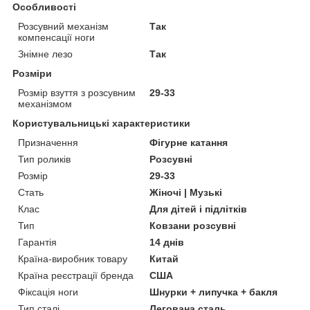
Особливості
Розсувний механізм
Так
компенсації ноги
Знімне лезо
Так
Розміри
Розмір взуття з розсувним
29-33
механізмом
Користувальницькі характеристики
Призначення
Фігурне катання
Тип роликів
Розсувні
Розмір
29-33
Стать
Жіночі | Музькі
Клас
Для дітей і підлітків
Тип
Ковзани розсувні
Гарантія
14 днів
Країна-виробник товару
Китай
Країна реєстрації бренда
США
Фіксація ноги
Шнурки + липучка + бакля
Тип сталі
Легована сталь