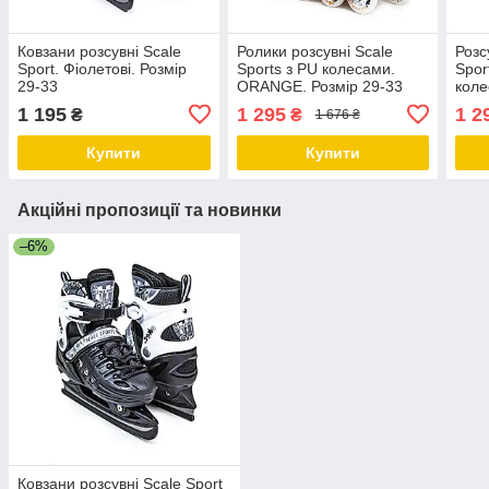
Ковзани розсувні Scale
Ролики розсувні Scale
Розс
Sport. Фіолетові. Розмір
Sports з PU колесами.
Spor
29-33
ORANGE. Розмір 29-33
коле
Розм
1 195
1 295
1 2
₴
₴
1 676 ₴
Купити
Купити
Акційні пропозиції та новинки
–6%
Ковзани розсувні Scale Sport