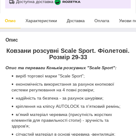
Доступна доставка
Опис
Характеристики
Доставка
Оплата
Умови п
Опис
Ковзани розсувні Scale Sport. Фіолетові.
Розмір 29-33
Опис та переваги Коньків розсувних "Scale Sport":
виріб торгової марки "Scale Sport";
економічність використання за рахунок кнопкової
системи регулювання на 4 повні розміри;
надійність та безпека - за рахунок шнурівки;
кріплення на кліпсу AUTОLOCK та п'ятковий ремінь;
м'який матеріал черевика (присутність жорстких
елементів для правильності стопи) - зручність та
здоров'я;
сітчастий матеріал в основі черевика -вентиляція;