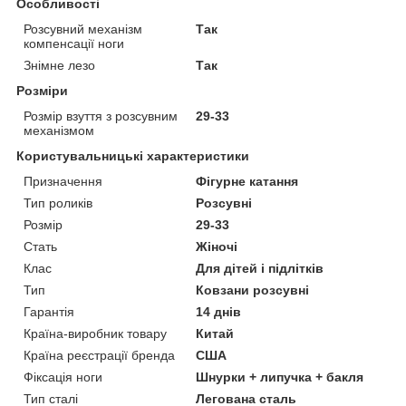
Особливості
Розсувний механізм
Так
компенсації ноги
Знімне лезо
Так
Розміри
Розмір взуття з розсувним
29-33
механізмом
Користувальницькі характеристики
Призначення
Фігурне катання
Тип роликів
Розсувні
Розмір
29-33
Стать
Жіночі
Клас
Для дітей і підлітків
Тип
Ковзани розсувні
Гарантія
14 днів
Країна-виробник товару
Китай
Країна реєстрації бренда
США
Фіксація ноги
Шнурки + липучка + бакля
Тип сталі
Легована сталь