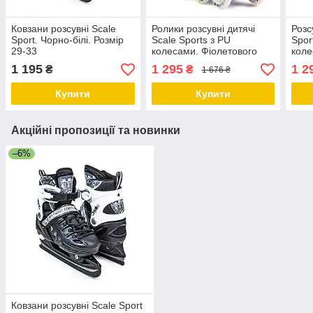
Ковзани розсувні Scale
Ролики розсувні дитячі
Розс
Sport. Чорно-білі. Розмір
Scale Sports з PU
Spor
29-33
колесами. Фіолетового
коле
кольору. Розмір 29-33
Розм
1 195
1 295
1 2
₴
₴
1 676 ₴
Купити
Купити
Акційні пропозиції та новинки
–6%
Ковзани розсувні Scale Sport