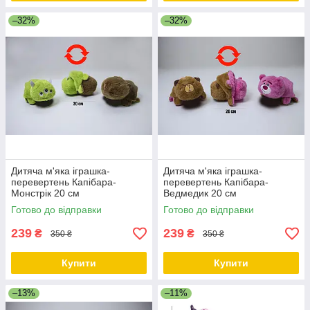
–32%
–32%
Дитяча м'яка іграшка-
Дитяча м'яка іграшка-
перевертень Капібара-
перевертень Капібара-
Монстрік 20 см
Ведмедик 20 см
Готово до відправки
Готово до відправки
239
239
₴
₴
350 ₴
350 ₴
Купити
Купити
–13%
–11%