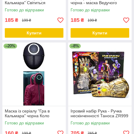
Кальмара" Світиться
чорна - маска Ведучого
(Босса)
Готово до відправки
Готово до відправки
185
185
₴
₴
199 ₴
199 ₴
Купити
Купити
–20%
–8%
Маска із серіалу "Гра в
Ігровий набір Рука - Ручка
Кальмара" чорна Коло
нескінченності Таноса ZR999
Готово до відправки
Готово до відправки
160
705
₴
₴
199 ₴
765 ₴