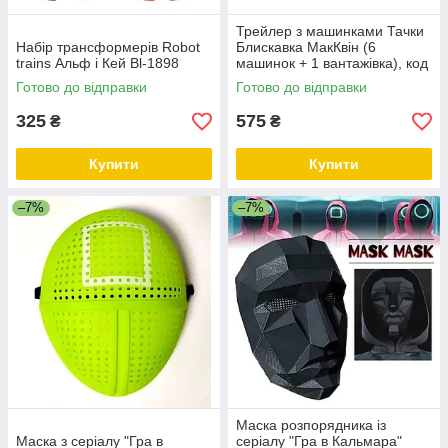
Трейлер з машинками Тачки
Набір трансформерів Robot
Блискавка МакКвін (6
trains Альф і Кей Bl-1898
машинок + 1 вантажівка), код
558-4
Готово до відправки
Готово до відправки
325
575
₴
₴
Купити
Купити
–7%
–7%
Маска розпорядника із
Маска з серіалу "Гра в
серіалу "Гра в Кальмара"