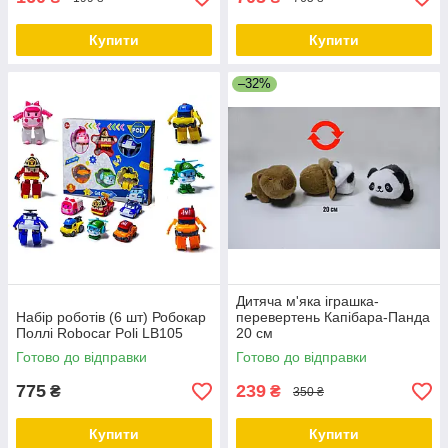
Купити
Купити
–32%
Дитяча м'яка іграшка-
Набір роботів (6 шт) Робокар
перевертень Капібара-Панда
Поллі Robocar Poli LB105
20 см
Готово до відправки
Готово до відправки
775
239
₴
₴
350 ₴
Купити
Купити