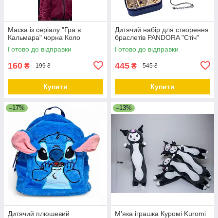
Маска із серіалу "Гра в
Дитячий набір для створення
Кальмара" чорна Коло
браслетів PANDORA "Стіч"
Готово до відправки
Готово до відправки
160
445
₴
₴
199 ₴
545 ₴
Купити
Купити
–17%
–13%
Дитячий плюшевий
М'яка іграшка Куромі Kuromi