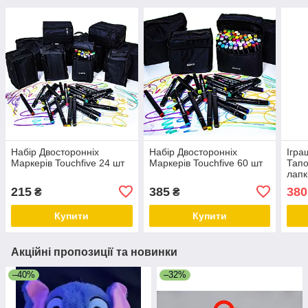
Набір Двосторонніх
Набір Двосторонніх
Ігра
Маркерів Touchfive 24 шт
Маркерів Touchfive 60 шт
Тапо
лапк
215
385
380
₴
₴
Купити
Купити
Акційні пропозиції та новинки
–40%
–32%