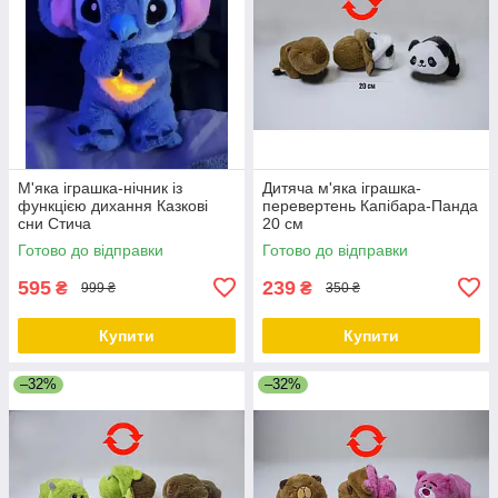
М'яка іграшка-нічник із
Дитяча м'яка іграшка-
функцією дихання Казкові
перевертень Капібара-Панда
сни Стича
20 см
Готово до відправки
Готово до відправки
595
239
₴
₴
999 ₴
350 ₴
Купити
Купити
–32%
–32%