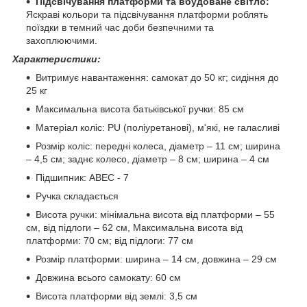
Підсвічування платформи та вбудоване світло:
Яскраві кольори та підсвічування платформи роблять
поїздки в темний час доби безпечними та
захоплюючими.
Характеристики:
Витримує навантаження: самокат до 50 кг; сидіння до
25 кг
Максимальна висота батьківської ручки: 85 см⁣⁣⠀
Матеріал коліс: PU (поліуретанові), м'які, не галасливі
Розмір коліс: передні колеса, діаметр – 11 см; ширина
– 4,5 см; заднє колесо, діаметр – 8 см; ширина – 4 см
Підшипник: ABEC - 7
Ручка складається
Висота ручки: мінімальна висота від платформи – 55
см, від підлоги – 62 см, Максимальна висота від
платформи: 70 см; від підлоги: 77 см
Розмір платформи: ширина – 14 см, довжина – 29 см
Довжина всього самокату: 60 см
Висота платформи від землі: 3,5 см