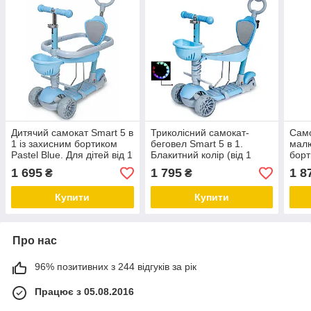
Дитячий самокат Smart 5 в
Триколісний самокат-
Само
1 із захисним бортиком
беговел Smart 5 в 1.
малю
Pastel Blue. Для дітей від 1
Блакитний колір (від 1
борт
року
року, великі колеса, що
1. С
1 695
1 795
1 8
₴
₴
світяться)
та п
Купити
Купити
Про нас
96% позитивних з 244 відгуків за рік
Працює з 05.08.2016