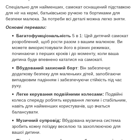
Спеціально для найменших, самокат оснащений підставкою
для ніг на кермі, батьківською ручкою та бортиками для
безпеки малюка. За потреби всі деталі можна легко зняти.
Основні переваги:
Багатофункціональність
5 в 1: Цей дитячий самокат
розроблений, щоб рости разом з вашим малюком. Ви
можете використовувати його в різних режимах,
починаючи з перших кроків і до моменту, коли ваша
дитина буде впевнено кататися на самокаті.
Вбудований захисний борт
: Він забезпечує
додаткову безпеку для маленьких дітей, запобігаючи
випадковим падінням і забезпечуючи стійкість під час
руху.
Легке керування подвійними колесами:
Подвійні
колеса спереду роблять керування легким і стабільним,
навіть для найменших користувачів, що вчаться
балансувати.
Музичний супровід:
Вбудована музична система
зробить кожну поїздку веселою та захоплюючою для
вашої дитини.