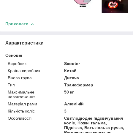
Приховати
Характеристики
Основні
Виробник
Scooter
Країна виробник
Китай
Вікова група
Дитяча
Тип
Трансформер
Максимальне
50 кг
навантаження
Матеріал рами
Алюміній
Кількість коліс
3
Особливості
Світлодіодне підсвічування
коліс, Ножні гальма,
Підніжка, Батьківська ручка,
Регулювання керма по