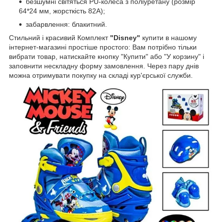
безшумні світяться PU-колеса з поліуретану (розмір
64*24 мм, жорсткість 82А);
забарвлення: блакитний.
Стильний і красивий Комплект
"Disney"
купити в нашому
інтернет-магазині простіше простого: Вам потрібно тільки
вибрати товар, натискайте кнопку "Купити" або "У корзину" і
заповнити нескладну форму замовлення. Через пару днів
можна отримувати покупку на складі кур'єрської служби.