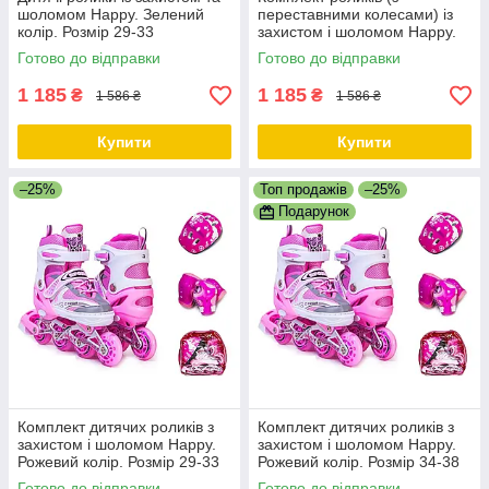
шоломом Happy. Зелений
переставними колесами) із
колір. Розмір 29-33
захистом і шоломом Happy.
Фіолетовий комплект. Розмір
Готово до відправки
Готово до відправки
29-33
1 185
1 185
₴
₴
1 586 ₴
1 586 ₴
Купити
Купити
–25%
Топ продажів
–25%
Подарунок
Комплект дитячих роликів з
Комплект дитячих роликів з
захистом і шоломом Happy.
захистом і шоломом Happy.
Рожевий колір. Розмір 29-33
Рожевий колір. Розмір 34-38
Готово до відправки
Готово до відправки