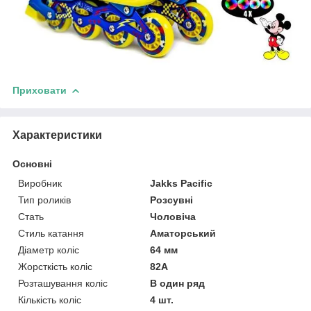
Приховати
Характеристики
Основні
Виробник
Jakks Pacific
Тип роликів
Розсувні
Стать
Чоловіча
Стиль катання
Аматорський
Діаметр коліс
64 мм
Жорсткість коліс
82А
Розташування коліс
В один ряд
Кількість коліс
4 шт.