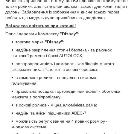
Вигідність придбання - в тому, що Ви одночасно отримуєте не
тільки ролики, але і стильний шолом і захист для колін, ліктів і
долонь. Забарвлення із зображенням диснеївських героїв
роблять цю модель дуже привабливою для діточок.
Всі колеса світяться при катанні!
Опис і переваги Комплекту
"Disney"
:
торгова марка
"Disney"
;
надійне закріплення стопи і безпека - за рахунок
п'яткової ременя і баклі AUTОLOCK;
повітропроникність і комфорт - комбінація м'якого
шкірозамінника і "сіточки" в основі черевика;
в комплекті роликів - спеціальна система
гальмування;
правильна посадка і ортопедичний ефект - оболонка
манжета з поліпропілену;
в основі роликів - міцна алюмінієва рама;
надійні та якісні підшипники ABEC-7;
можливість регулювання на 4 повних розміру -
кнопкова система;