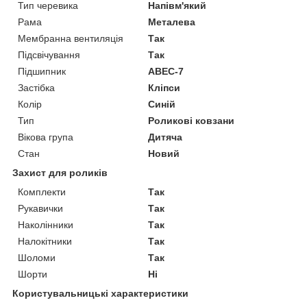
Тип черевика
Напівм'який
Рама
Металева
Мембранна вентиляція
Так
Підсвічування
Так
Підшипник
ABEC-7
Застібка
Кліпси
Колір
Синій
Тип
Роликові ковзани
Вікова група
Дитяча
Стан
Новий
Захист для роликів
Комплекти
Так
Рукавички
Так
Наколінники
Так
Налокітники
Так
Шоломи
Так
Шорти
Ні
Користувальницькі характеристики