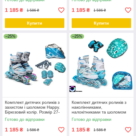
1 185
1 185
₴
₴
1 586 ₴
1 586 ₴
Купити
Купити
–25%
–25%
Комплект дитячих роликів з
Комплект дитячих роликів з
захистом і шоломом Happy.
наколінниками,
Бірюзовий колір. Розмір 27-
налокітниками та шоломом
30
Happy. Бірюзовий колір.
Готово до відправки
Готово до відправки
Розмір 29-33
1 185
1 185
₴
₴
1 586 ₴
1 586 ₴