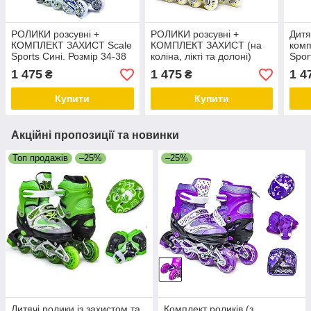
РОЛИКИ розсувні +
РОЛИКИ розсувні +
Дитя
КОМПЛЕКТ ЗАХИСТ Scale
КОМПЛЕКТ ЗАХИСТ (на
комп
Sports Сині. Розмір 34-38
коліна, лікті та долоні)
Spor
Scale Sports жовті, розмір
34-3
1 475
1 475
1 4
₴
₴
34-38
Купити
Купити
Акційні пропозиції та новинки
Топ продажів
–25%
–25%
Дитячі ролики із захистом та
Комплект роликів (з