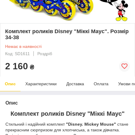
Комплект роликів Disney "Міккі Маус". Розмір
34-38
Немає в наявності
Код: SD1611
Роздріб
2 160
₴
Опис
Характеристики
Доставка
Оплата
Умови п
Опис
Комплект роликів Disney "Міккі Маус"
Стильний і надійний
комплект
"Disney. Mickey Mouse"
стане
прекрасним сюрпризом для хлопчиська, а також дівчатка.