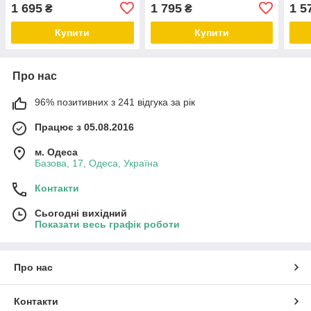
року
року, великі колеса, що
музи
1 695
1 795
1 5
₴
₴
світяться)
Купити
Купити
Про нас
96% позитивних з 241 відгука за рік
Працює з 05.08.2016
м. Одеса
Базова, 17, Одеса, Україна
Контакти
Сьогодні вихідний
Показати весь графік роботи
Про нас
Контакти