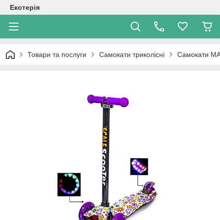
Екотерія
Товари та послуги
Самокати триколісні
Самокати MAXI