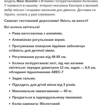
модель
Maxi Scooter
з М'якими Поліуретановими Колесами.
У наявності в нашому інтернет-магазина Екотерія є великий
вибір якісних і яскравих малюнків для дівчаток. Доставка по
Україні, оплата у разі отримання,
Самокат тестований дорослими! Якість на висоті!
Всі колеса світяться!
Рама виготовлена з алюмінію.
Алюмінієве регульоване кермо.
Прогумована поверхня підніжки забезпечує
стійкість для дитячої ніжки.
Регулювання ручки від 48-85 см.
Колеса поліуретанові литі, під час катання
світяться: переднє діаметром 12 см, заднє — 8,5 см,
обладнані підшипниками ABEC-7
Заднє гальмо.
Підходить для дітей віком від 3 років.
Максимальне навантаження — 60 кг.
Продається в індивідуальному пакованні.
Колір самоката: Фіолетовий