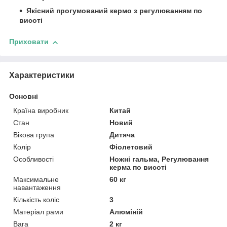
Якісний прогумований кермо з регулюванням по
висоті
Приховати
Характеристики
Основні
Країна виробник
Китай
Стан
Новий
Вікова група
Дитяча
Колір
Фіолетовий
Особливості
Ножні гальма, Регулювання
керма по висоті
Максимальне
60 кг
навантаження
Кількість коліс
3
Матеріал рами
Алюміній
Вага
2 кг