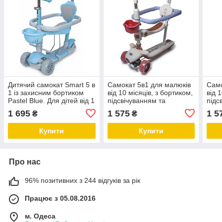
Дитячий самокат Smart 5 в
Самокат 5в1 для малюків
Само
1 із захисним бортиком
від 10 місяців, з бортиком,
від 
Pastel Blue. Для дітей від 1
підсвічуванням та
підс
року
музикою BAQ. Білий колір
музи
1 695
1 575
1 5
₴
₴
колі
Купити
Купити
Про нас
96% позитивних з 244 відгуків за рік
Працює з 05.08.2016
м. Одеса