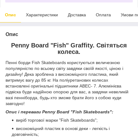
Опис
Характеристики
Доставка
Оплата
Умови п
Опис
Penny Board "Fish" Graffity. Світяться
колеса.
Пенні борди Fish Skateboards користуються величезною
популярністю по всьому світу завдяки своїй якості, ціною і
дизайну! Дека зроблена з високоміцного пластика, який
витримує вагу до 85 кг. На поліуретанових колесах
встановлені оригінальні підшипники АВЕС- 7. Алюмінієва
підвіска буде надійною опорою для вас, а завдяки невеликій
вазі пенніборда, будь-хто зможе брати його з собою куди
завгодно!
Опис і переваги Penny Board "Fish Skateboards":
виріб торгової марки "Fish Skateboards";
високоміцний пластик в основі деки - легкість і
довговічність;