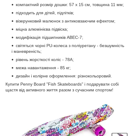
компактний розмір дошки: 57 х 15 см, товщина 11 мм;
підходить для дітей, підлітків;
візерунковий малюнок з антиковзаючим ефектом;
міцна алюмінієва підвіска;
модифікація підшипників ABEC-7;
світяться чорні PU-колеса з поліуретану - безшумність
і маневреність;
рівень жорсткості коліс - 78А;
межа навантаження - 85 кг;
дизайн і колірне оформлення: різнокольоровий.
Купити Penny Board "Fish Skateboards" і подарувати собі
щастя від активного життя разом з сучасним спортом!