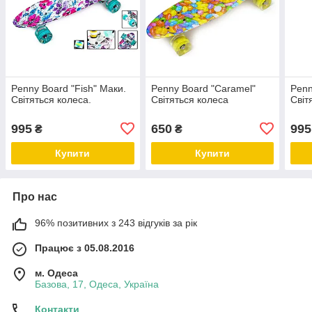
Penny Board "Fish" Маки.
Penny Board "Caramel"
Penn
Світяться колеса.
Світяться колеса
Світ
995
650
995
₴
₴
Купити
Купити
Про нас
96% позитивних з 243 відгуків за рік
Працює з 05.08.2016
м. Одеса
Базова, 17, Одеса, Україна
Контакти