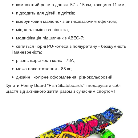
компактний розмір дошки: 57 х 15 см, товщина 11 мм;
підходить для дітей, підлітків;
візерунковий малюнок з антиковзаючим ефектом;
міцна алюмінієва підвіска;
модифікація підшипників ABEC-7;
світяться чорні PU-колеса з поліуретану - безшумність
і маневреність;
рівень жорсткості коліс - 78А;
межа навантаження - 85 кг;
дизайн і колірне оформлення: різнокольоровий.
Купити Penny Board "Fish Skateboards" і подарувати собі
щастя від активного життя разом з сучасним спортом!