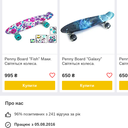
Penny Board "Fish" Маки.
Penny Board "Galaxy"
Penn
Світяться колеса.
Світяться колеса.
Світ
995
650
650
₴
₴
Купити
Купити
Про нас
96% позитивних з 241 відгука за рік
Працює з 05.08.2016