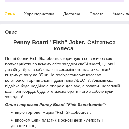
Опис
Характеристики
Доставка
Оплата
Умови п
Опис
Penny Board "Fish" Joker. Світяться
колеса.
Пенні борди Fish Skateboards користуються величезною
популярністю по всьому світу завдяки своїй якості, ціною і
дизайну! Дека зроблена з високоміцного пластика, який
витримує вагу до 85 кг. На поліуретанових колесах
встановлені оригінальні підшипники АВЕС- 7. Алюмінієва
підвіска буде надійною опорою для вас, а завдяки невеликій
вазі пенніборда, будь-хто зможе брати його з собою куди
завгодно!
Опис і переваги Penny Board "Fish Skateboards":
виріб торгової марки "Fish Skateboards";
високоміцний пластик в основі деки - легкість і
довговічність;