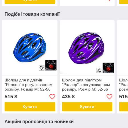
Подібні товари компанії
Шолом для підлітків
Шолом для підлітком
Шоло
"Роллер" з регулюванням
"Роллер" з регулюванням
"Рол
розміру. Розмір M: 52-56
розміру. Розмір M: 52-56
розм
см. Синій колір.
см. Фіолетовий колір.
см. 
515
435
515
₴
₴
Купити
Купити
Акційні пропозиції та новинки