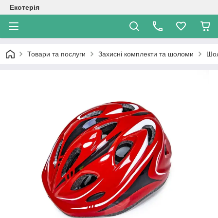
Екотерія
Товари та послуги
Захисні комплекти та шоломи
Шол