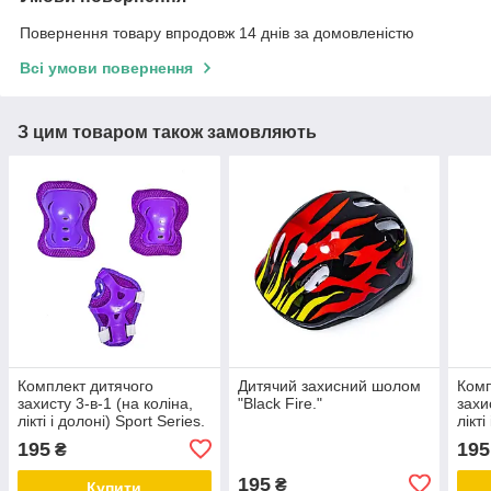
Повернення товару впродовж 14 днів за домовленістю
Всі умови повернення
З цим товаром також замовляють
Комплект дитячого
Дитячий захисний шолом
Комп
захисту 3-в-1 (на коліна,
"Black Fire."
захи
лікті і долоні) Sport Series.
лікті
Фіолетова
Сала
195
195
₴
195
₴
Купити