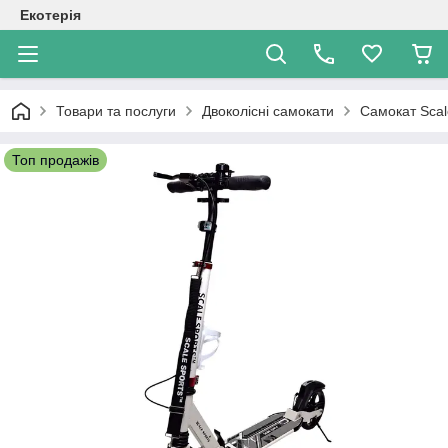
Екотерія
Товари та послуги
Двоколісні самокати
Cамокат Scale
Топ продажів