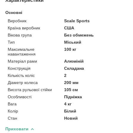
Характеристики
Основні
Виробник
Scale Sports
Країна виробник
США
Вікова група
Без обмежень
Тип
Міський
Максимальне
100 кг
навантаження
Матеріал рами
Алюміній
Конструкція
Складана
Кількість коліс
2
Діаметр колеса
200 мм
Висота рульової стійки
105 см
Особливості
Підніжка
Вага
4 кг
Колір
Білий
Стан
Новий
Приховати