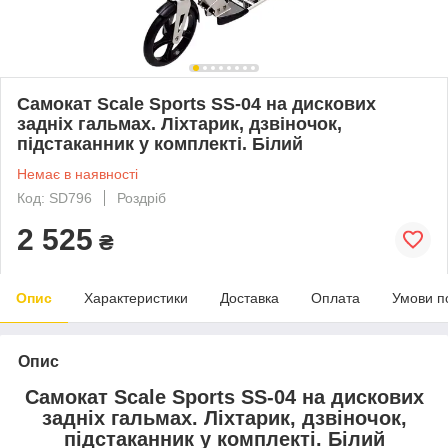
Cамокат Scale Sports SS-04 на дискових
задніх гальмах. Ліхтарик, дзвіночок,
підстаканник у комплекті. Білий
Немає в наявності
Код: SD796
Роздріб
2 525
₴
Опис
Характеристики
Доставка
Оплата
Умови п
Опис
Cамокат Scale Sports SS-04 на дискових
задніх гальмах. Ліхтарик, дзвіночок,
підстаканник у комплекті. Білий