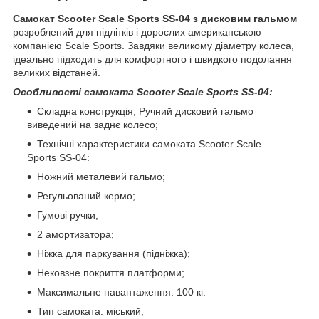
Самокат Scooter Scale Sports SS-04 з дисковим гальмом
розроблений для підлітків і дорослих американською
компанією Scale Sports. Завдяки великому діаметру колеса,
ідеально підходить для комфортного і швидкого подолання
великих відстаней.
Особливості самоката Scooter Scale Sports SS-04:
Складна конструкція; Ручний дисковий гальмо
виведений на заднє колесо;
Технічні характеристики самоката Scooter Scale
Sports SS-04:
Ножний металевий гальмо;
Регульований кермо;
Гумові ручки;
2 амортизатора;
Ніжка для паркування (підніжка);
Нековзне покриття платформи;
Максимальне навантаження: 100 кг.
Тип самоката: міський;