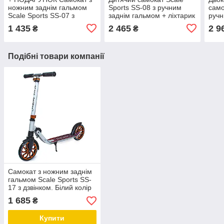
ножним заднім гальмом
Sports SS-08 з ручним
само
Scale Sports SS-07 з
заднім гальмом + ліхтарик
ручн
ліхтариком і дзвінком.
+ дзвіночок + підсклянник.
Spor
1 435
2 465
2 9
₴
₴
білого колір
Біло-рожевий
Подібні товари компанії
Самокат з ножним заднім
гальмом Scale Sports SS-
17 з дзвінком. Білий колір
1 685
₴
Купити