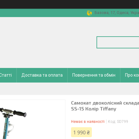
Базова, 17, Одеса, Укра
Статті
Доставка та оплата
Повернення та обмін
Про к
Самокат двоколісний склад
SS-15 Колір Tiffany
Немає в наявності
Код:
SD799
1 990 ₴