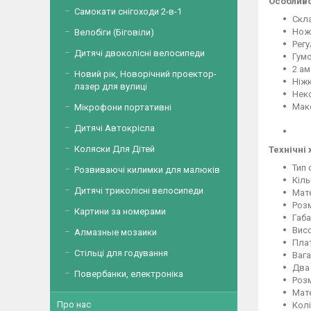
Особливо
Самокати снігоходи 2-в-1
Скла
Нож
Велобіги (Біговіли)
Рег
Дитячі двоколісні велосипеди
Гумо
2 а
Новий рік, Новорічний проектор-
Ніжк
лазер для вулиці
Нек
Макс
Мікрофони портативні
Дитячі Автокрісла
Коляски Для Дітей
Технічні 
Тип 
Розвиваючі килимки для малюків
Кіль
Дитячі триколісні велосипеди
Мате
Розм
Картини за номерами
Габа
Висо
Алмазные мозаики
Плат
Стільці для годування
Вага
Два 
Повербанки, електроніка
Розм
Мате
Про нас
Колі