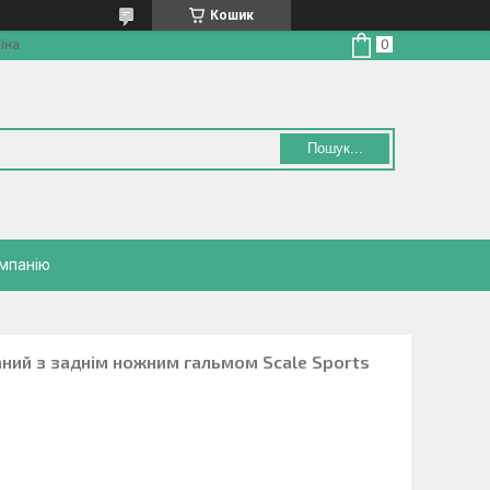
Кошик
їна
Пошук...
омпанію
аний з заднім ножним гальмом Scale Sports