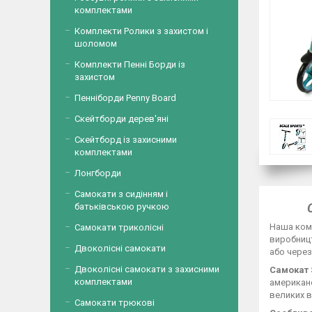
комплектами
Комплекти Ролики з захистом і
шоломом
Комплекти Пенні Борди із
захистом
Пенніборди Penny Board
Скейтборди дерев'яні
Скейтборд із захисними
комплектами
Лонгборди
Самокати з сидінням і
батьківською ручкою
Наша комп
Самокати триколісні
виробницт
Двоколісні самокати
або через
Двоколісні самокати з захисними
Самокат 
комплектами
американ
великих в
Самокати трюкові