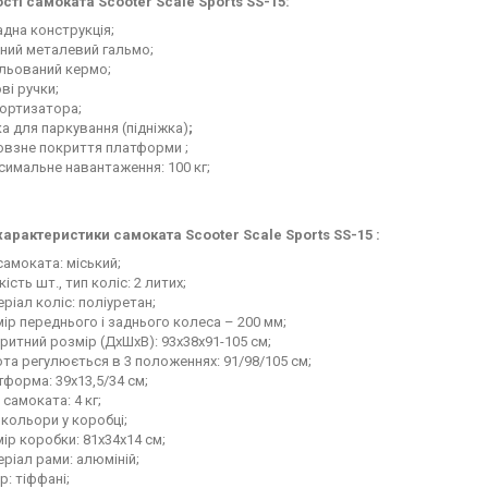
сті самоката Scooter Scale Sports SS-15
:
дна конструкція;
ний металевий гальмо;
ульований кермо;
ві ручки;
мортизатора;
а для паркування (підніжка)
;
овзне покриття платформи ;
имальне навантаження: 100 кг;
характеристики самоката Scooter Scale Sports SS-15 :
самоката: міський;
кість шт., тип коліс: 2 литих;
ріал коліс: поліуретан;
ір переднього і заднього колеса – 200 мм;
ритний розмір (ДхШхВ): 93х38х91-105 см;
та регулюється в 3 положеннях: 91/98/105 см;
форма: 39х13,5/34 см;
 самоката: 4 кг;
кольори у коробці;
ір коробки: 81х34х14 см;
ріал рами: алюміній;
р: тіффані;