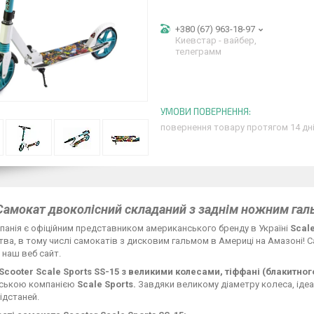
+380 (67) 963-18-97
Киевстар - вайбер,
телеграмм
повернення товару протягом 14 дн
Самокат двоколісний складаний з заднім ножним гальм
анія є офіційним представником американського бренду в Україні
Scale
ва, в тому числі самокатів з дисковим гальмом в Америці на Амазоні! 
 наш веб сайт.
Scooter Scale Sports SS-15 з великими колесами, тіффані (блакитног
ською компанією
Scale Sports.
Завдяки великому діаметру колеса, іде
ідстаней.