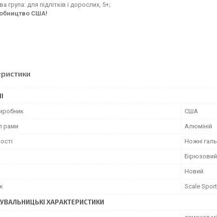
ва група: для підлітків і дорослих, 5+;
обництво США!
еристики
І
виробник
США
л рами
Алюміній
ості
Ножні галь
Бірюзовий
Новий
к
Scale Spor
УВАЛЬНИЦЬКІ ХАРАКТЕРИСТИКИ