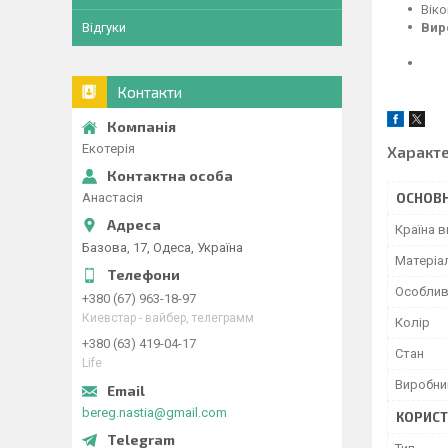
Віко
Відгуки
Вир
Контакти
Екотерія
Характ
Анастасія
ОСНОВН
Країна 
Базова, 17, Одеса, Україна
Матеріа
Особлив
+380 (67) 963-18-97
Киевстар - вайбер, телеграмм
Колір
+380 (63) 419-04-17
Стан
Life
Виробни
bereg.nastia@gmail.com
КОРИСТ