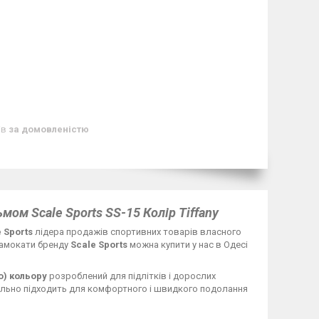
ів
за домовленістю
ом Scale Sports SS-15 Колір Tiffany
 Sports
лідера продажів спортивних товарів власного
Самокати бренду
Scale Sports
можна купити у нас в Одесі
о) кольору
розроблений для підлітків і дорослих
ально підходить для комфортного і швидкого подолання