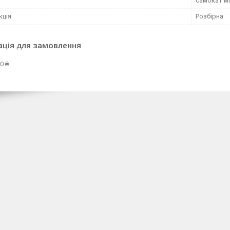
самокат м
кція
Розбірна
ація для замовлення
0 ₴