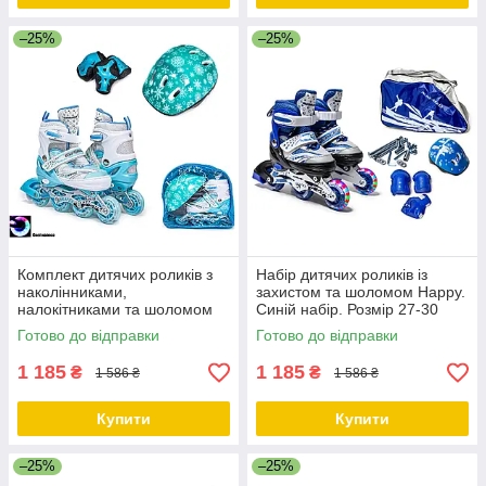
–25%
–25%
Комплект дитячих роликів з
Набір дитячих роликів із
наколінниками,
захистом та шоломом Happy.
налокітниками та шоломом
Синій набір. Розмір 27-30
Happy. Бірюзовий колір.
Готово до відправки
Готово до відправки
Розмір 29-33
1 185
1 185
₴
₴
1 586 ₴
1 586 ₴
Купити
Купити
–25%
–25%