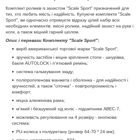
Комплект роликів із захистом "Scale Sport" призначений для
тих, хто любить якість і надійність. Купуючи комплекти "Scale
Sport", ви одночасно отримуєте відразу цілий набір всіх
необхідних елементів: якісні ролики, надійний захист на руки і
ноги, а також міцний гарний шолом.
Опис і переваги Комплекту "Scale Sport":
виріб американської торгової марки "Scale Sport";
зручність застібок і міцне кріплення стопи - шнурівка,
бакля AUTОLOCK і п'ятковий ремінь;
система гальмування ззаду;
поліпропіленова манжета і оболонка - для надійності і
зручностей, а також "сіточка" - повітропроникність і
комфорт;
міцна алюмінієва рама;
м'який і безшумний хід коліс - підшипники ABEC-7;
можливість регулювання на 4 розміру - кнопкова
система;
РU-колеса з поліуретану (розмір 64-70 * 24 мм);