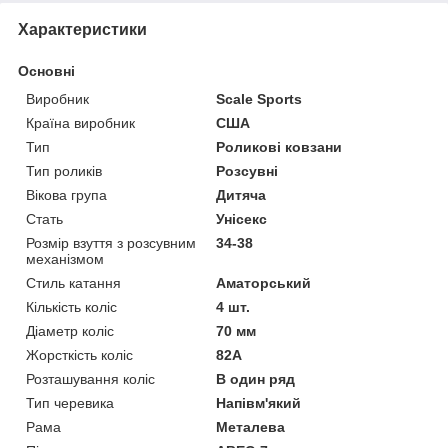
Характеристики
Основні
Виробник
Scale Sports
Країна виробник
США
Тип
Роликові ковзани
Тип роликів
Розсувні
Вікова група
Дитяча
Стать
Унісекс
Розмір взуття з розсувним
34-38
механізмом
Стиль катання
Аматорський
Кількість коліс
4 шт.
Діаметр коліс
70 мм
Жорсткість коліс
82А
Розташування коліс
В один ряд
Тип черевика
Напівм'який
Рама
Металева