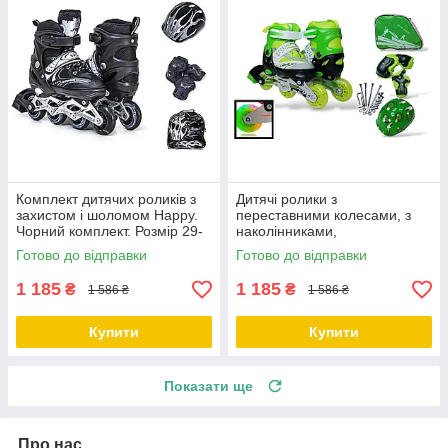
Комплект дитячих роликів з
Дитячі ролики з
захистом і шоломом Happy.
переставними колесами, з
Чорний комплект. Розмір 29-
наколінниками,
33
налокітниками та шоломом
Готово до відправки
Готово до відправки
Happy. Зелений колір. Розмір
1 185
1 185
₴
₴
1 586 ₴
1 586 ₴
Купити
Купити
Показати ще
Про нас