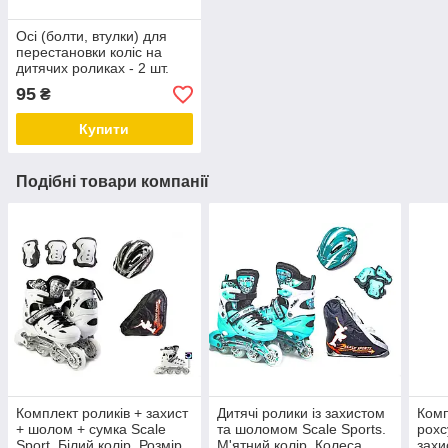
Осі (болти, втулки) для
перестановки коліс на
дитячих роликах - 2 шт.
95
₴
Купити
Подібні товари компанії
Комплект роликів + захист
Дитячі ролики із захистом
Комп
+ шолом + сумка Scale
та шоломом Scale Sports.
рохс
Sport. Білий колір. Розмір
М'ятний колір. Колеса
захи