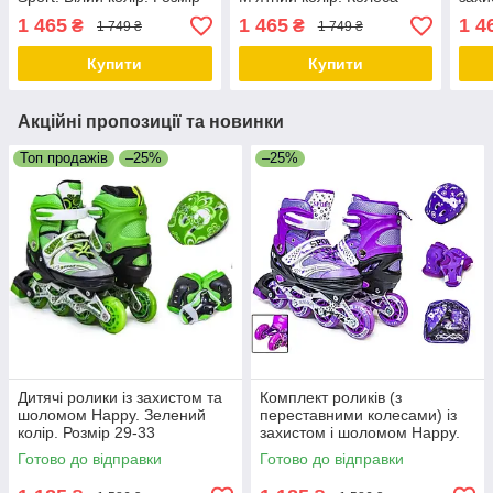
29-33
поліуретанові. Розмір 29-
Spor
1 465
1 465
1 4
₴
₴
1 749 ₴
1 749 ₴
33
29-3
Купити
Купити
Акційні пропозиції та новинки
Топ продажів
–25%
–25%
Дитячі ролики із захистом та
Комплект роликів (з
шоломом Happy. Зелений
переставними колесами) із
колір. Розмір 29-33
захистом і шоломом Happy.
Фіолетовий комплект. Розмір
Готово до відправки
Готово до відправки
29-33