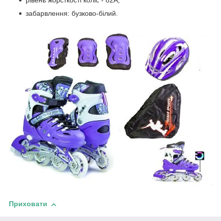
рівень жорсткості коліс - 82А;
забарвлення: бузково-білий.
Приховати