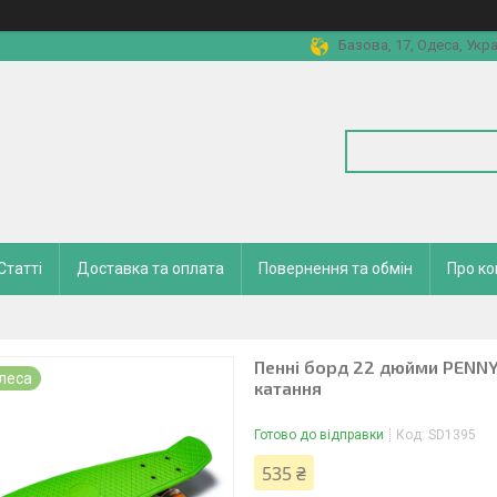
Базова, 17, Одеса, Укра
Статті
Доставка та оплата
Повернення та обмін
Про к
Пенні борд 22 дюйми PENNY. 
леса
катання
Готово до відправки
Код:
SD1395
535 ₴