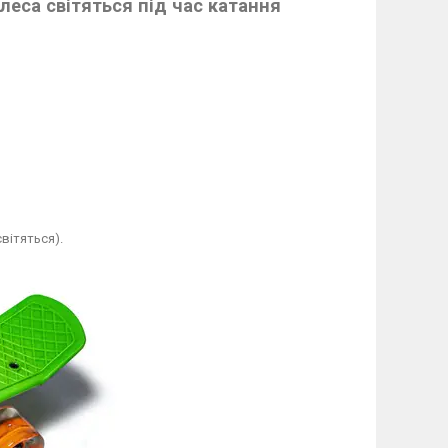
леса світяться під час катання
вітяться).