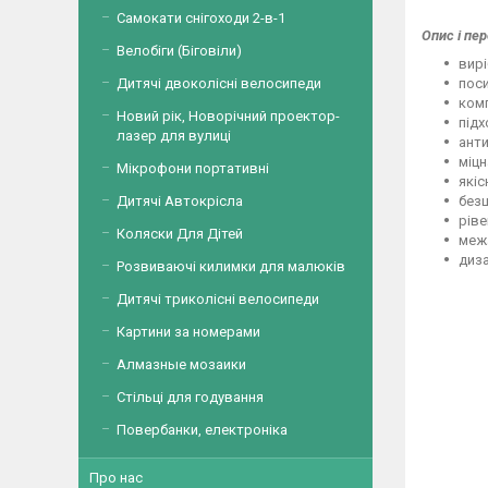
Самокати снігоходи 2-в-1
Опис і пе
Велобіги (Біговіли)
вирі
поси
Дитячі двоколісні велосипеди
комп
Новий рік, Новорічний проектор-
підх
лазер для вулиці
анти
міцн
Мікрофони портативні
якіс
безш
Дитячі Автокрісла
ріве
Коляски Для Дітей
межа
диза
Розвиваючі килимки для малюків
Дитячі триколісні велосипеди
Картини за номерами
Алмазные мозаики
Стільці для годування
Повербанки, електроніка
Про нас