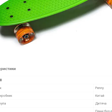
еристики
І
к
Penny
виробник
Китай
рупа
Дитяча
Пенні борд