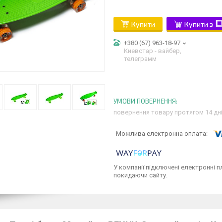
Купити
Купити з
+380 (67) 963-18-97
Киевстар - вайбер,
телеграмм
повернення товару протягом 14 дн
У компанії підключені електронні п
покидаючи сайту.