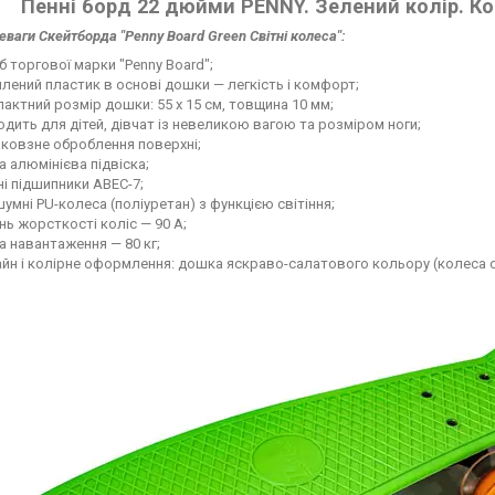
Пенні борд 22 дюйми PENNY. Зелений колір. Ко
реваги Скейтборда "Penny Board Green Світні колеса":
б торгової марки "Penny Board";
лений пластик в основі дошки — легкість і комфорт;
актний розмір дошки: 55 х 15 см, товщина 10 мм;
одить для дітей, дівчат із невеликою вагою та розміром ноги;
ковзне оброблення поверхні;
а алюмінієва підвіска;
ні підшипники ABEC-7;
умні PU-колеса (поліуретан) з функцією світіння;
нь жорсткості коліс — 90 А;
 навантаження — 80 кг;
йн і колірне оформлення: дошка яскраво-салатового кольору (колеса с