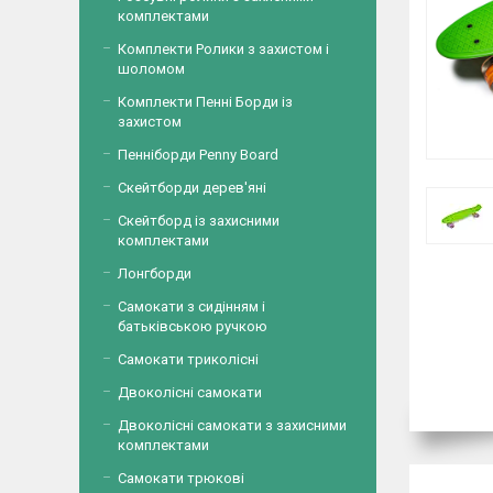
комплектами
Комплекти Ролики з захистом і
шоломом
Комплекти Пенні Борди із
захистом
Пенніборди Penny Board
Скейтборди дерев'яні
Скейтборд із захисними
комплектами
Лонгборди
Самокати з сидінням і
батьківською ручкою
Самокати триколісні
Двоколісні самокати
Двоколісні самокати з захисними
комплектами
Самокати трюкові