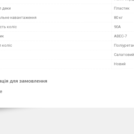
л деки
Пластик
льне навантаження
80 кг
сть коліс
90А
ик
ABEC-7
л коліс
Поліурета
Салатовий
Новий
ація для замовлення
 ₴