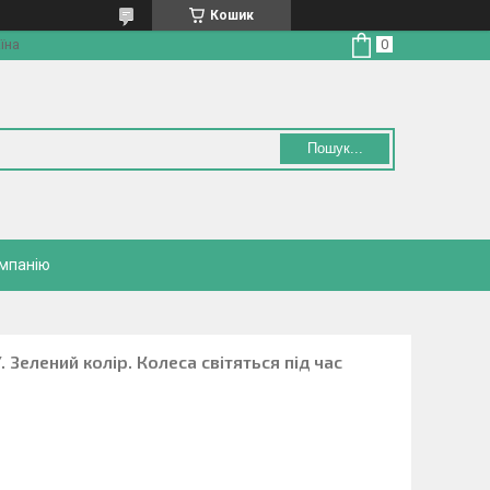
Кошик
їна
Пошук...
омпанію
Зелений колір. Колеса світяться під час