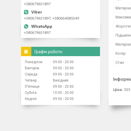
+380679631897
Матеріа
Максима
+380679631897; +380664085349
Жорсткі
+380679631897
Підшипн
Матеріа
Графік роботи
Колір
Понеділок
09:00
20:00
Стан
Вівторок
09:00
20:00
Середа
09:00
20:00
Інформ
Четвер
Вихідний
Пʼятниця
09:00
20:00
Ціна:
535
Субота
10:00
20:00
Неділя
09:00
20:00