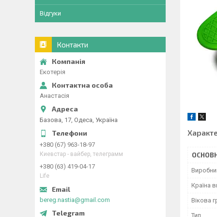
Відгуки
Контакти
Екотерія
Анастасія
Базова, 17, Одеса, Україна
Характ
+380 (67) 963-18-97
Киевстар - вайбер, телеграмм
ОСНОВН
+380 (63) 419-04-17
Виробни
Life
Країна 
bereg.nastia@gmail.com
Вікова г
Тип