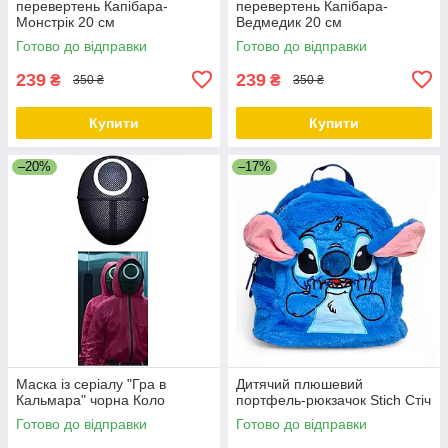
перевертень Капібара-
перевертень Капібара-
Монстрік 20 см
Ведмедик 20 см
Готово до відправки
Готово до відправки
239
239
₴
₴
350 ₴
350 ₴
Купити
Купити
–20%
–17%
Маска із серіалу "Гра в
Дитячий плюшевий
Кальмара" чорна Коло
портфель-рюкзачок Stich Стіч
Готово до відправки
Готово до відправки