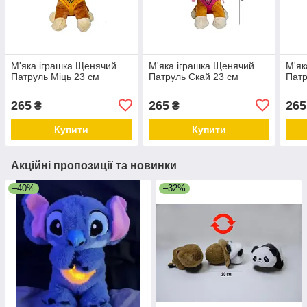
М'яка іграшка Щенячий
М'яка іграшка Щенячий
М'як
Патруль Міць 23 см
Патруль Скай 23 см
Патр
265
265
265
₴
₴
Купити
Купити
Акційні пропозиції та новинки
–40%
–32%