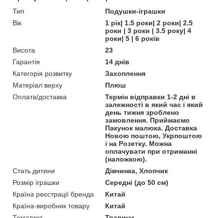
Тип
Подушки-іграшки
Вік
1 рік| 1.5 роки| 2 роки| 2.5
роки | 3 роки | 3.5 року| 4
роки| 5 | 6 років
Висота
23
Гарантія
14 днів
Категорія розвитку
Захоплення
Матеріал верху
Плюш
Оплата/доставка
Термін відправки 1-2 дні в
залежності в який час і який
день тижня зроблено
замовлення. Приймаємо
Пакунок малюка. Доставка
Новою поштою, Укрпоштою
і на Розетку. Можна
оплачувати при отриманні
(наложкою).
Стать дитини
Дівчинка, Хлопчик
Розмір іграшки
Середні (до 50 см)
Країна реєстрації бренда
Китай
Країна-виробник товару
Китай
Тематика
Тварини