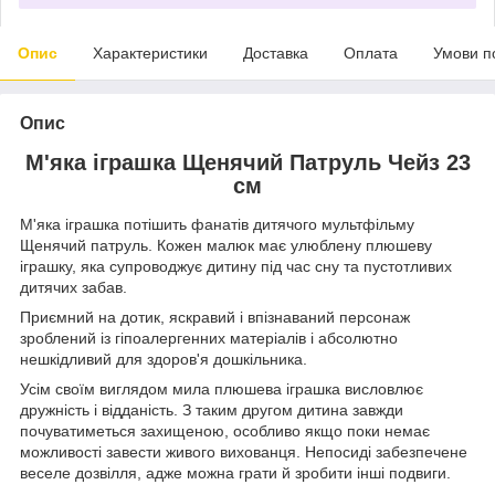
Опис
Характеристики
Доставка
Оплата
Умови п
Опис
М'яка іграшка Щенячий Патруль Чейз 23
см
М'яка іграшка потішить фанатів дитячого мультфільму
Щенячий патруль. Кожен малюк має улюблену плюшеву
іграшку, яка супроводжує дитину під час сну та пустотливих
дитячих забав.
Приємний на дотик, яскравий і впізнаваний персонаж
зроблений із гіпоалергенних матеріалів і абсолютно
нешкідливий для здоров'я дошкільника.
Усім своїм виглядом мила плюшева іграшка висловлює
дружність і відданість. З таким другом дитина завжди
почуватиметься захищеною, особливо якщо поки немає
можливості завести живого вихованця. Непосиді забезпечене
веселе дозвілля, адже можна грати й зробити інші подвиги.