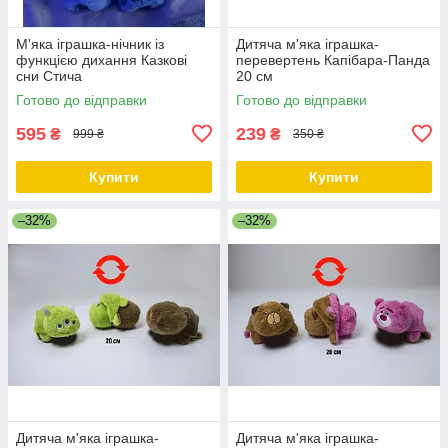
М'яка іграшка-нічник із
Дитяча м'яка іграшка-
функцією дихання Казкові
перевертень Капібара-Панда
сни Стича
20 см
Готово до відправки
Готово до відправки
595
239
₴
₴
999 ₴
350 ₴
Купити
Купити
–32%
–32%
Дитяча м'яка іграшка-
Дитяча м'яка іграшка-