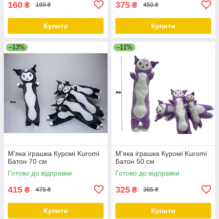
160
375
₴
₴
199 ₴
450 ₴
Купити
Купити
–13%
–11%
М'яка іграшка Куромі Kuromi
М'яка іграшка Куромі Kuromi
Батон 70 см
Батон 50 см
Готово до відправки
Готово до відправки
415
325
₴
₴
475 ₴
365 ₴
Купити
Купити