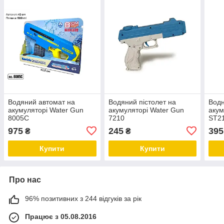
Водяний автомат на
Водяний пістолет на
Водн
акумуляторі Water Gun
акумуляторі Water Gun
акум
8005C
7210
ST2
975
245
395
₴
₴
Купити
Купити
Про нас
96% позитивних з 244 відгуків за рік
Працює з 05.08.2016