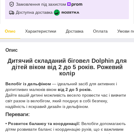
Замовлення під захистом
Доступна доставка
Опис
Характеристики
Доставка
Оплата
Умови п
Опис
Дитячий складаний біговел Dolphin для
дітей віком від 2 до 5 років. Рожевий
колір
Велобіг із дельфіном
— ідеальний засіб для активних і
допитливих малюків віком
від 2 до 5 років.
Дайте вашій дитині можливість весело провести час і вивчити
світ разом із велобігом, який поєднує в собі безпеку,
надійність і яскравий дизайн із дельфіном.
Переваги:
•
Розвиток балансу та координації:
Велобіги допомагають
дітям розвивати баланс і координацію рухів, що є важливим