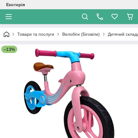
Екотерія
Товари та послуги
Велобіги (Біговіли)
Дитячий склада
–13%