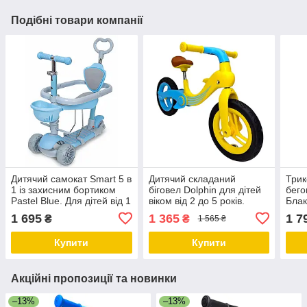
Подібні товари компанії
Дитячий самокат Smart 5 в
Дитячий складаний
Трик
1 із захисним бортиком
біговел Dolphin для дітей
бего
Pastel Blue. Для дітей від 1
віком від 2 до 5 років.
Блак
року
Жовто-блакитний
року
1 695
1 365
1 7
₴
₴
1 565 ₴
світ
Купити
Купити
Акційні пропозиції та новинки
–13%
–13%