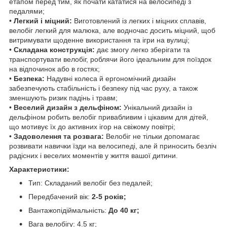
етапом перед тим, як почати кататися на велосипеді з
педалями;
•
Легкий і міцний:
Виготовлений із легких і міцних сплавів,
велобіг легкий для малюка, але водночас досить міцний, щоб
витримувати щоденне використання та ігри на вулиці;
•
Складана конструкція:
дає змогу легко зберігати та
транспортувати велобіг, роблячи його ідеальним для поїздок
на відпочинок або в гостях;
•
Безпека:
Надувні колеса й ергономічний дизайн
забезпечують стабільність і безпеку під час руху, а також
зменшують ризик падінь і травм;
•
Веселий дизайн з дельфіном:
Унікальний дизайн із
дельфіном робить велобіг привабливим і цікавим для дітей,
що мотивує їх до активних ігор на свіжому повітрі;
•
Задоволення та розвага:
Велобіг не тільки допомагає
розвивати навички їзди на велосипеді, але й приносить безліч
радісних і веселих моментів у життя вашої дитини.
Характеристики:
Тип: Складаний велобіг без педалей;
Передбачений вік:
2-5 років;
Вантажопідіймальність:
До 40 кг;
Вага велобігу: 4.5 кг;