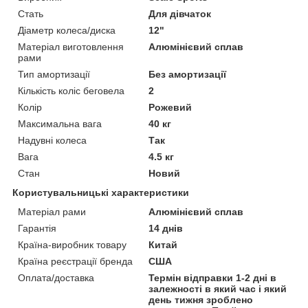
Стать
Для дівчаток
Діаметр колеса/диска
12"
Матеріал виготовлення
Алюмінієвий сплав
рами
Тип амортизації
Без амортизації
Кількість коліс беговела
2
Колір
Рожевий
Максимальна вага
40 кг
Надувні колеса
Так
Вага
4.5 кг
Стан
Новий
Користувальницькі характеристики
Матеріал рами
Алюмінієвий сплав
Гарантія
14 днів
Країна-виробник товару
Китай
Країна реєстрації бренда
США
Оплата/доставка
Термін відправки 1-2 дні в
залежності в який час і який
день тижня зроблено