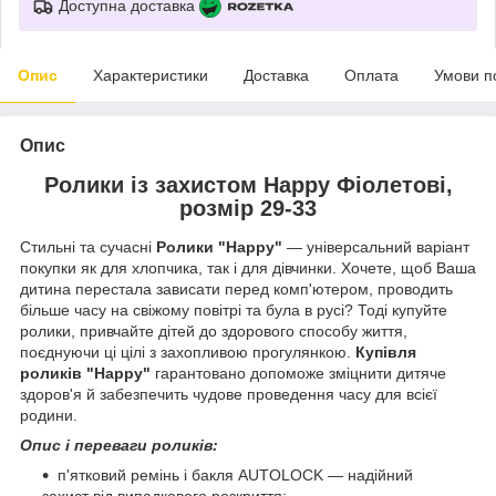
Доступна доставка
Опис
Характеристики
Доставка
Оплата
Умови п
Опис
Ролики із захистом Happy Фіолетові,
розмір 29-33
Стильні та сучасні
Ролики "Happy"
— універсальний варіант
покупки як для хлопчика, так і для дівчинки. Хочете, щоб Ваша
дитина перестала зависати перед комп'ютером, проводить
більше часу на свіжому повітрі та була в русі? Тоді купуйте
ролики, привчайте дітей до здорового способу життя,
поєднуючи ці цілі з захопливою прогулянкою.
Купівля
роликів "Happy"
гарантовано допоможе зміцнити дитяче
здоров'я й забезпечить чудове проведення часу для всієї
родини.
Опис і переваги роликів:
п'ятковий ремінь і бакля AUTOLOCK — надійний