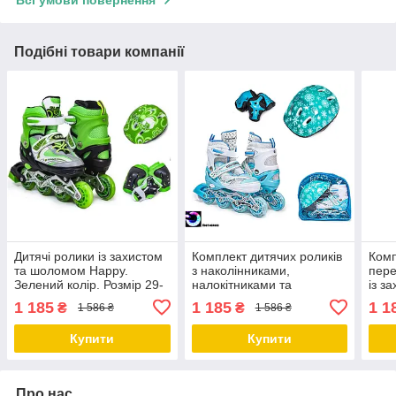
Всі умови повернення
Подібні товари компанії
Дитячі ролики із захистом
Комплект дитячих роликів
Комп
та шоломом Happy.
з наколінниками,
пере
Зелений колір. Розмір 29-
налокітниками та
із з
33
шоломом Happy.
Happ
1 185
1 185
1 1
₴
₴
1 586 ₴
1 586 ₴
Бірюзовий колір. Розмір
комп
29-33
Купити
Купити
Про нас