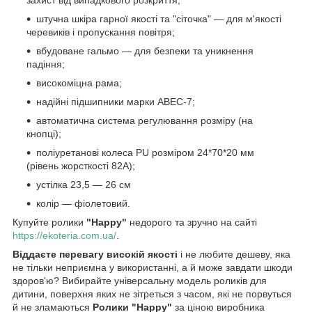
захист від випадкового розкриття;
штучна шкіра гарної якості та "сіточка" — для м'якості
черевиків і пропускання повітря;
вбудоване гальмо — для безпеки та уникнення
падіння;
високоміцна рама;
надійні підшипники марки ABEC-7;
автоматична система регулювання розміру (на
кнопці);
поліуретанові колеса PU розміром 24*70*20 мм
(рівень жорсткості 82A);
устілка 23,5 — 26 см
колір — фіолетовий.
Купуйте ролики
"Happy"
недорого та зручно на сайті
https://ekoteria.com.ua/
.
Віддаєте перевагу високій якості
і не любите дешеву, яка
не тільки неприємна у використанні, а й може завдати шкоди
здоров'ю? Вибирайте універсальну модель роликів для
дитини, поверхня яких не зітреться з часом, які не порвуться
й не зламаються
Ролики "Happy"
за ціною виробника