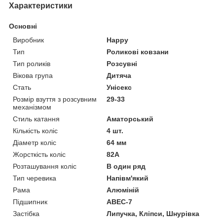
Характеристики
Основні
Виробник
Happy
Тип
Роликові ковзани
Тип роликів
Розсувні
Вікова група
Дитяча
Стать
Унісекс
Розмір взуття з розсувним
29-33
механізмом
Стиль катання
Аматорський
Кількість коліс
4 шт.
Діаметр коліс
64 мм
Жорсткість коліс
82А
Розташування коліс
В один ряд
Тип черевика
Напівм'який
Рама
Алюміній
Підшипник
ABEC-7
Застібка
Липучка, Кліпси, Шнурівка