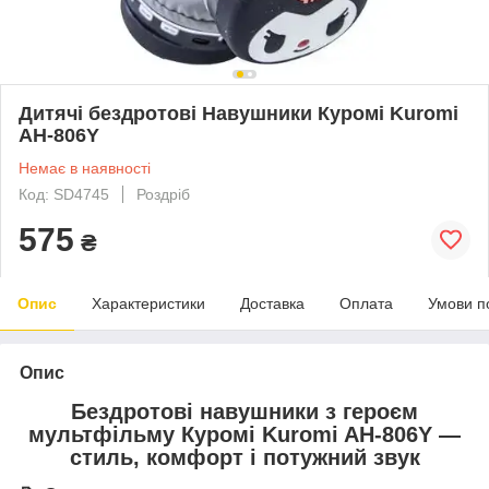
Дитячі бездротові Навушники Куромі Kuromi
AH-806Y
Немає в наявності
Код: SD4745
Роздріб
575
₴
Опис
Характеристики
Доставка
Оплата
Умови п
Опис
Бездротові навушники з героєм
мультфільму Куромі Kuromi AH-806Y —
стиль, комфорт і потужний звук