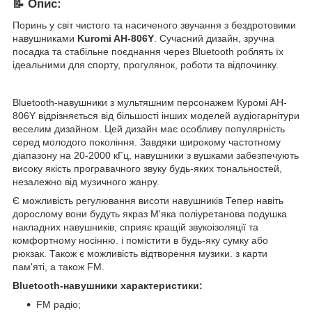
📝 Опис:
Поринь у світ чистого та насиченого звучання з бездротовими
навушниками
Kuromi AH-806Y
. Сучасний дизайн, зручна
посадка та стабільне поєднання через Bluetooth роблять їх
ідеальними для спорту, прогулянок, роботи та відпочинку.
Bluetooth-навушники з мультяшним персонажем Куромі AH-
806Y відрізняється від більшості інших моделей аудіогарнітури
веселим дизайном. Цей дизайн має особливу популярність
серед молодого покоління. Завдяки широкому частотному
діапазону на 20-2000 кГц, навушники з вушками забезпечують
високу якість програвачного звуку будь-яких тональностей,
незалежно від музичного жанру.
Є можливість регулювання висоти навушників Тепер навіть
дорослому вони будуть якраз М'яка поліуретанова подушка
накладних навушників, сприяє кращій звукоізоляції та
комфортному носінню. і помістити в будь-яку сумку або
рюкзак. Також є можливість відтворення музики. з карти
пам'яті, а також FM.
Bluetooth-навушники характеристики:
FM радіо;