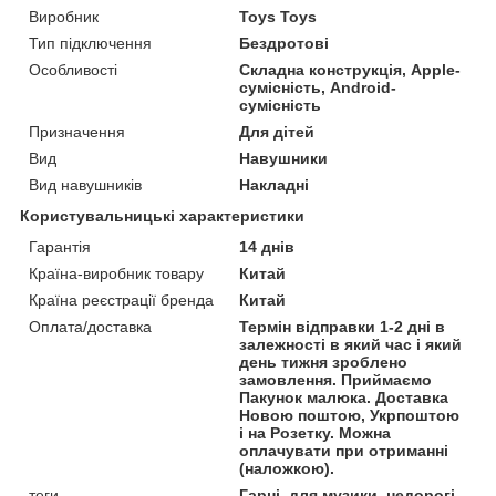
Виробник
Toys Toys
Тип підключення
Бездротові
Особливості
Складна конструкція, Apple-
сумісність, Android-
сумісність
Призначення
Для дітей
Вид
Навушники
Вид навушників
Накладні
Користувальницькі характеристики
Гарантія
14 днів
Країна-виробник товару
Китай
Країна реєстрації бренда
Китай
Оплата/доставка
Термін відправки 1-2 дні в
залежності в який час і який
день тижня зроблено
замовлення. Приймаємо
Пакунок малюка. Доставка
Новою поштою, Укрпоштою
і на Розетку. Можна
оплачувати при отриманні
(наложкою).
теги
Гарні, для музики, недорогі