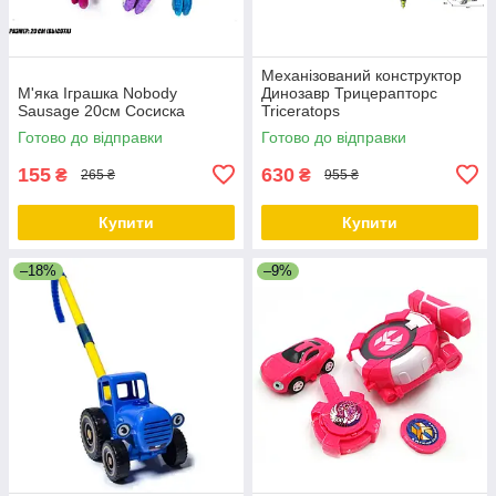
Механізований конструктор
М'яка Іграшка Nobody
Динозавр Трицерапторс
Sausage 20см Сосиска
Triceratops
Готово до відправки
Готово до відправки
155
630
₴
₴
265 ₴
955 ₴
Купити
Купити
–18%
–9%