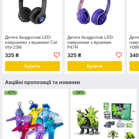
Дитячі бездротові LED-
Дитячі бездротові LED-
Дитя
навушники з вушками Cat
навушники з вушками
наву
VIV-23M
P47R
Y08M
325
325
340
₴
₴
Купити
Купити
Акційні пропозиції та новинки
–42%
–34%