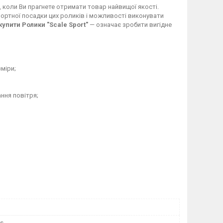
, коли Ви прагнете отримати товар найвищої якості.
мфортної посадки цих роликів і можливості виконувати
купити Ролики "Scale Sport"
— означає зробити вигідне
міри;
ання повітря;
ts