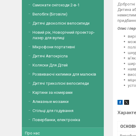
Добротні 
Самокати снігоходи 2-в-1
Дитина аб
Велобіги (Біговіли)
немислимі
придбання
Дитячі двоколісні велосипеди
Опис і пер
Новий рік, Новорічний проектор-
вирі
лазер для вулиці
можл
Мікрофони портативні
полі
шнур
Дитячі Автокрісла
м'як
широ
Коляски Для Дітей
наяв
Розвиваючі килимки для малюків
висо
міцн
Дитячі триколісні велосипеди
усті
Картини за номерами
Алмазные мозаики
Стільці для годування
Характ
Повербанки, електроніка
ОСНОВН
Про нас
Виробни