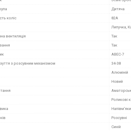
рупа
Дитяча
сть коліс
82А
Липучка, К
на вентиляція
Так
ування
Так
ик
ABEC-7
взуття з розсувним механізмом
34-38
Алюміній
Новий
атання
Аматорсь
Роликові 
евика
Напівм'як
ків
Розсувні
Синій