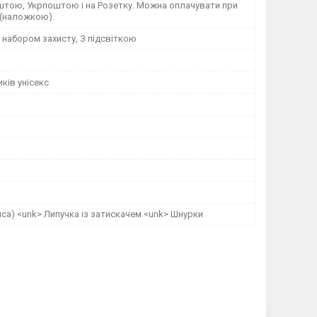
тою, Укрпоштою і на Розетку. Можна оплачувати при
 (наложкою).
З набором захисту, З підсвіткою
ків унісекс
пса) <unk> Липучка із затискачем <unk> Шнурки