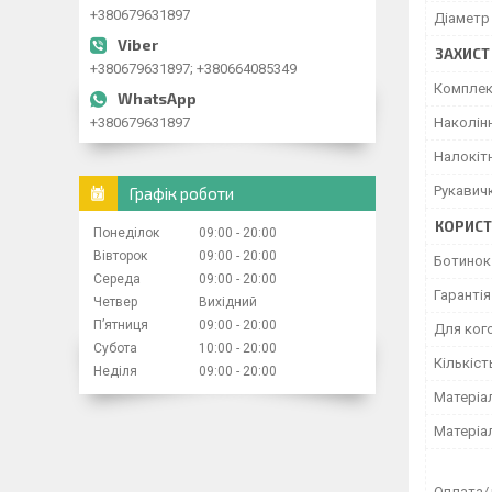
+380679631897
Діаметр
ЗАХИСТ
+380679631897; +380664085349
Комплек
+380679631897
Наколін
Налокіт
Рукавич
Графік роботи
КОРИСТ
Понеділок
09:00
20:00
Вівторок
09:00
20:00
Ботинок
Середа
09:00
20:00
Гарантія
Четвер
Вихідний
Пʼятниця
09:00
20:00
Для ког
Субота
10:00
20:00
Кількіст
Неділя
09:00
20:00
Матеріа
Матеріа
Оплата/