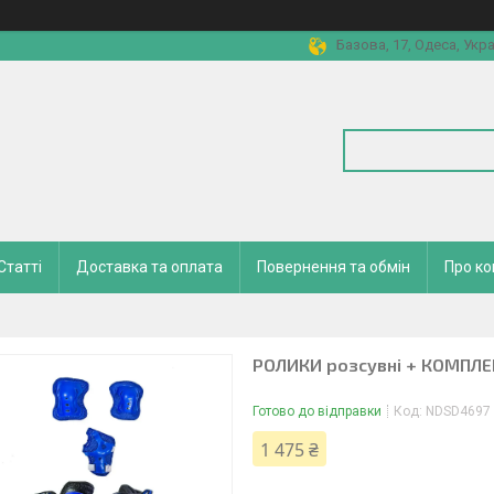
Базова, 17, Одеса, Укра
Статті
Доставка та оплата
Повернення та обмін
Про к
РОЛИКИ розсувні + КОМПЛЕК
Готово до відправки
Код:
NDSD4697
1 475 ₴