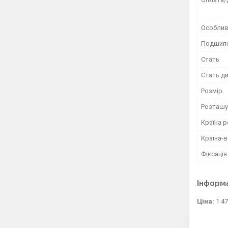
Особлив
Подшип
Стать
Стать д
Розмір
Розташу
Країна р
Країна-
Фіксація
Інформ
Ціна:
1 47