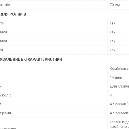
 коліс
70 мм
 ДЛЯ РОЛИКІВ
ти
Так
ники
Так
ники
Так
ки
Так
УВАЛЬНИЦЬКІ ХАРАКТЕРИСТИКИ
Комбінова
14 днів
о
Для хлопч
ь коліс
4
л
Алюміній 
л рами
Алюмінієв
Термін від
зроблено 
доставка