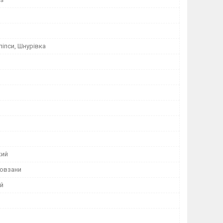
ліпси, Шнурівка
кий
ковзани
ий