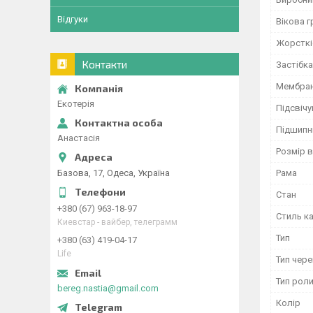
Відгуки
Вікова г
Жорсткі
Контакти
Застібка
Мембран
Екотерія
Підсвіч
Підшипн
Анастасія
Розмір 
Базова, 17, Одеса, Україна
Рама
Стан
+380 (67) 963-18-97
Стиль к
Киевстар - вайбер, телеграмм
Тип
+380 (63) 419-04-17
Life
Тип чер
Тип роли
bereg.nastia@gmail.com
Колір