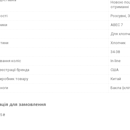
Новою пош
отриманні
ості
Розсувні, 
ники
ABEC 7
Для хлопчи
итини
Хлопчик
34-38
вання коліс
In-line
еєстрації бренда
США
виробник товару
Китай
 ноги
Бакла (клі
ація для замовлення
5 ₴