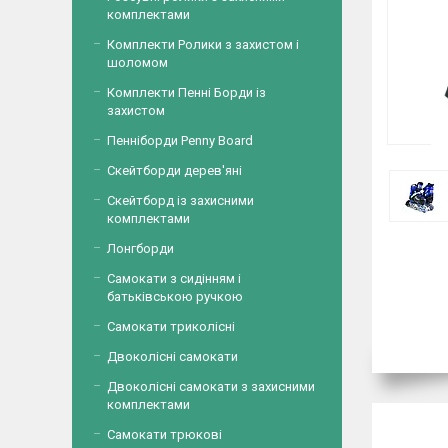
комплектами
Комплекти Ролики з захистом і
шоломом
Комплекти Пенні Борди із
захистом
Пенніборди Penny Board
Скейтборди дерев'яні
Скейтборд із захисними
комплектами
Лонгборди
Самокати з сидінням і
батьківською ручкою
Самокати триколісні
Двоколісні самокати
Двоколісні самокати з захисними
комплектами
Самокати трюкові