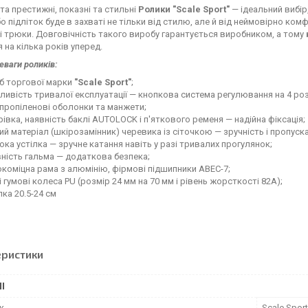
та престижні, показні та стильні
Ролики "Scale Sport"
— ідеальний вибір
о підліток буде в захваті не тільки від стилю, але й від неймовірно ко
 трюки. Довговічність такого виробу гарантується виробником, а тому
 на кілька років уперед.
еваги роликів:
б торгової марки
"Scale Sport"
;
ивість тривалої експлуатації — кнопкова система регулювання на 4 роз
пропіленові оболонки та манжети;
івка, наявність баклі AUTOLOCK і п'яткового ременя — надійна фіксація;
ий матеріал (шкірозамінник) черевика із сіточкою — зручність і пропуск
ка устілка — зручне катання навіть у разі тривалих прогулянок;
ність гальма — додаткова безпека;
коміцна рама з алюмінію, фірмові підшипники ABEC-7;
і гумові колеса PU (розмір 24 мм на 70 мм і рівень жорсткості 82A);
лка 20.5-24 см
еристики
І
к
Scale Spor