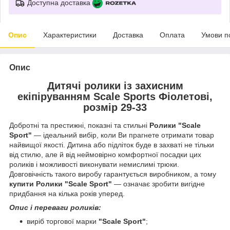
Доступна доставка
Опис
Характеристики
Доставка
Оплата
Умови п
Опис
Дитячі ролики із захисним
екіпіруванням Scale Sports Фіолетові,
розмір 29-33
Добротні та престижні, показні та стильні
Ролики "Scale
Sport"
— ідеальний вибір, коли Ви прагнете отримати товар
найвищої якості. Дитина або підліток буде в захваті не тільки
від стилю, але й від неймовірно комфортної посадки цих
роликів і можливості виконувати немислимі трюки.
Довговічність такого виробу гарантується виробником, а тому
купити Ролики "Scale Sport"
— означає зробити вигідне
придбання на кілька років уперед.
Опис і переваги роликів:
виріб торгової марки
"Scale Sport"
;