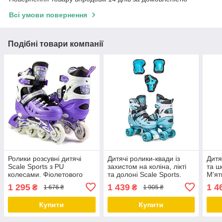
Всі умови повернення
Подібні товари компанії
Ролики розсувні дитячі
Дитячі ролики-квади із
Дитя
Scale Sports з PU
захистом на коліна, лікті
та ш
колесами. Фіолетового
та долоні Scale Sports.
М'ят
кольору. Розмір 29-33
Бірюзовий колір. Розмір
полі
1 295
1 439
1 4
₴
₴
1 676 ₴
1 905 ₴
29-33
33
Купити
Купити