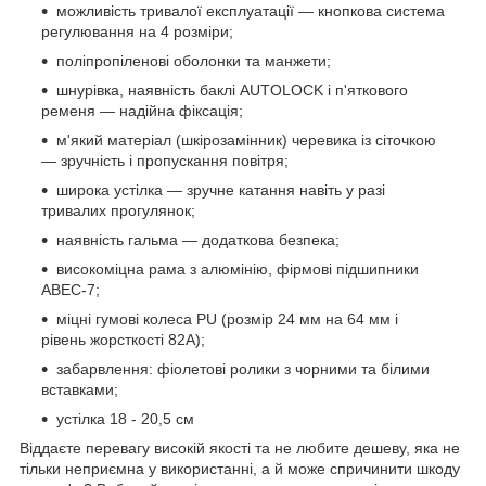
можливість тривалої експлуатації — кнопкова система
регулювання на 4 розміри;
поліпропіленові оболонки та манжети;
шнурівка, наявність баклі AUTOLOCK і п'яткового
ременя — надійна фіксація;
м'який матеріал (шкірозамінник) черевика із сіточкою
— зручність і пропускання повітря;
широка устілка — зручне катання навіть у разі
тривалих прогулянок;
наявність гальма — додаткова безпека;
високоміцна рама з алюмінію, фірмові підшипники
ABEC-7;
міцні гумові колеса PU (розмір 24 мм на 64 мм і
рівень жорсткості 82A);
забарвлення: фіолетові ролики з чорними та білими
вставками;
устілка 18 - 20,5 см
Віддаєте перевагу високій якості та не любите дешеву, яка не
тільки неприємна у використанні, а й може спричинити шкоду