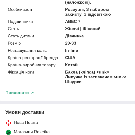
(наложкою).
Особливості
Розсувні, З набором
захисту, З підсвіткою
Подшипники
ABEC 7
Стать
Жіночі | Жіночий
Стать дитини
Дівчинка
Розмір
29-33
Розташування коліс
In-line
Країна реєстрації бренда
США
Країна-виробник товару
Китай
Фіксація ноги
Бакла (кліпса) <unk>
Липучка із затискачем <unk>
Шнурки
Приховати
Умови доставки
Нова Пошта
Магазини Rozetka