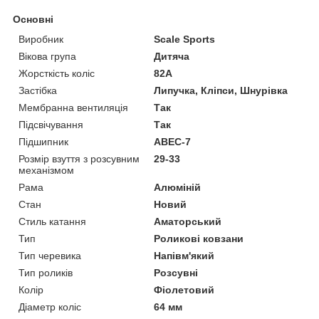
Основні
Виробник
Scale Sports
Вікова група
Дитяча
Жорсткість коліс
82А
Застібка
Липучка, Кліпси, Шнурівка
Мембранна вентиляція
Так
Підсвічування
Так
Підшипник
ABEC-7
Розмір взуття з розсувним
29-33
механізмом
Рама
Алюміній
Стан
Новий
Стиль катання
Аматорський
Тип
Роликові ковзани
Тип черевика
Напівм'який
Тип роликів
Розсувні
Колір
Фіолетовий
Діаметр коліс
64 мм