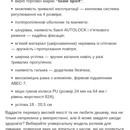
виріб торгової марки
"Scale Sport"
;
можливість тривалої експлуатації — кнопкова система
регулювання на 4 розміри;
поліпропіленові оболонки та манжети;
шнурівка, наявність баклі AUTOLOCK і п'яткового
ременя — надійна фіксація;
м'який матеріал (шкірозамінник) черевика із сіточкою
— зручність і пропускання повітря;
широка устілка — зручне катання навіть у разі
тривалих прогулянок;
наявність гальма — додаткова безпека;
високоміцна рама з алюмінію, фірмові підшипники
ABEC-7;
міцні гумові колеса PU (розмір 24 мм на 64 мм і
рівень жорсткості 82A);
устілка 18 - 20,5 см
Віддаєте перевагу високій якості та не любите дешеву, яка не
тільки неприємна у використанні, але й може завдати шкоди
здоров'ю? Вибирайте універсальну модель роликів для
дівчинки, поверхня яких не зітреться з часом, які не порвуться