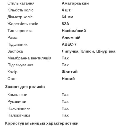
Стиль катання
Аматорський
Кількість коліс
4 шт.
Діаметр коліс
64 мм
Жорсткість коліс
82А
Тип черевика
Напівм'який
Рама
Алюміній
Підшипник
ABEC-7
Застібка
Липучка, Кліпси, Шнурівка
Мембранна вентиляція
Так
Підсвічування
Так
Колір
Жовтий
Стан
Новий
Захист для роликів
Комплекти
Так
Рукавички
Так
Наколінники
Так
Налокітники
Так
Користувальницькі характеристики