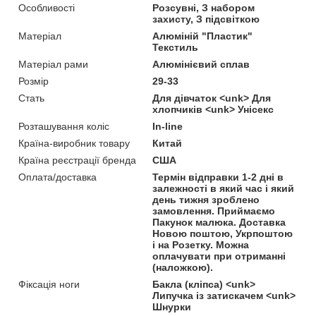
Особливості
Розсувні, З набором
захисту, З підсвіткою
Матеріал
Алюміній "Пластик"
Текстиль
Матеріал рами
Алюмінієвий сплав
Розмір
29-33
Стать
Для дівчаток <unk> Для
хлопчиків <unk> Унісекс
Розташування коліс
In-line
Країна-виробник товару
Китай
Країна реєстрації бренда
США
Оплата/доставка
Термін відправки 1-2 дні в
залежності в який час і який
день тижня зроблено
замовлення. Приймаємо
Пакунок малюка. Доставка
Новою поштою, Укрпоштою
і на Розетку. Можна
оплачувати при отриманні
(наложкою).
Фіксація ноги
Бакла (кліпса) <unk>
Липучка із затискачем <unk>
Шнурки