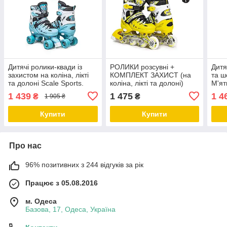
Дитячі ролики-квади із
РОЛИКИ розсувні +
Дитя
захистом на коліна, лікті
КОМПЛЕКТ ЗАХИСТ (на
та ш
та долоні Scale Sports.
коліна, лікті та долоні)
М'ят
Бірюзовий колір. Розмір
Scale Sports жовті, розмір
полі
1 439
1 475
1 4
₴
₴
1 905 ₴
29-33
34-38
33
Купити
Купити
Про нас
96% позитивних з 244 відгуків за рік
Працює з 05.08.2016
м. Одеса
Базова, 17, Одеса, Україна