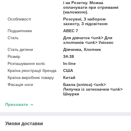
і на Розетку. Можна
оплачувати при отриманні
(наложкою).
Особливості
Розсувні, З набором
захисту, З підсвіткою
Подшипники
ABEC 7
Стать
Для дівчаток <unk> Для
хлопчиків <unk> Унісекс
Стать дитини
Дівчинка, Хлопчик
Розмір
34-38
Розташування коліс
In-line
Країна реєстрації бренда
США
Країна-виробник товару
Китай
Фіксація ноги
Бакла (кліпса) <unk>
Липучка із затискачем <unk>
Шнурки
Приховати
Умови доставки