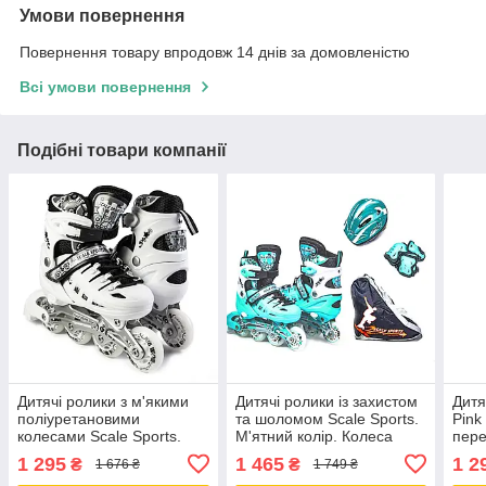
Умови повернення
Повернення товару впродовж 14 днів за домовленістю
Всі умови повернення
Подібні товари компанії
Дитячі ролики з м'якими
Дитячі ролики із захистом
Дитя
поліуретановими
та шоломом Scale Sports.
Pink
колесами Scale Sports.
М'ятний колір. Колеса
пере
Білий колір. Розмір 38-41
поліуретанові. Розмір 29-
Коле
1 295
1 465
1 2
₴
₴
1 676 ₴
1 749 ₴
33