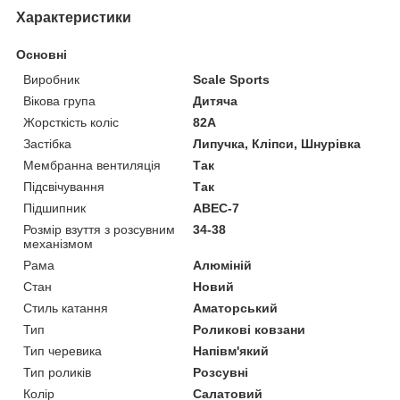
Характеристики
Основні
Виробник
Scale Sports
Вікова група
Дитяча
Жорсткість коліс
82А
Застібка
Липучка, Кліпси, Шнурівка
Мембранна вентиляція
Так
Підсвічування
Так
Підшипник
ABEC-7
Розмір взуття з розсувним
34-38
механізмом
Рама
Алюміній
Стан
Новий
Стиль катання
Аматорський
Тип
Роликові ковзани
Тип черевика
Напівм'який
Тип роликів
Розсувні
Колір
Салатовий