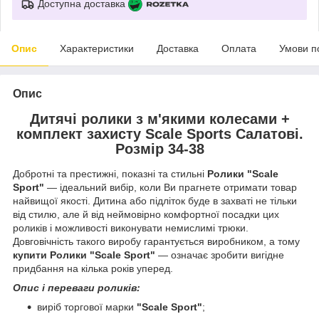
Доступна доставка
Опис
Характеристики
Доставка
Оплата
Умови п
Опис
Дитячі ролики з м'якими колесами +
комплект захисту Scale Sports Салатові.
Розмір 34-38
Добротні та престижні, показні та стильні
Ролики "Scale
Sport"
— ідеальний вибір, коли Ви прагнете отримати товар
найвищої якості. Дитина або підліток буде в захваті не тільки
від стилю, але й від неймовірно комфортної посадки цих
роликів і можливості виконувати немислимі трюки.
Довговічність такого виробу гарантується виробником, а тому
купити Ролики "Scale Sport"
— означає зробити вигідне
придбання на кілька років уперед.
Опис і переваги роликів:
виріб торгової марки
"Scale Sport"
;