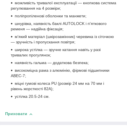
можливість тривалої експлуатації — кнопкова система
регулювання на 4 розміри;
поліпропіленові оболонки та манжети;
шнурівка, наявність баклі AUTOLOCK і п'яткового
ременя — надійна фіксація;
м'який матеріал (шкірозамінник) черевика із сіточкою
— зручність і пропускання повітря;
широка устілка — зручне катання навіть у разі
тривалих прогулянок;
наявність гальма — додаткова безпека;
високоміцна рама з алюмінію, фірмові підшипники
ABEC-7;
міцні гумові колеса PU (розмір 24 мм на 70 мм і
рівень жорсткості 82A);
устілка 20.5-24 см.
Приховати