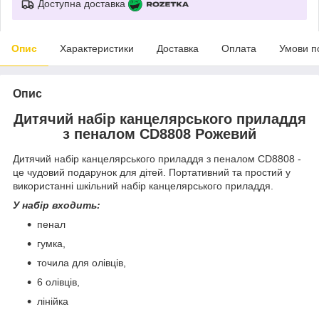
Доступна доставка
Опис
Характеристики
Доставка
Оплата
Умови п
Опис
Дитячий набір канцелярського приладдя
з пеналом CD8808 Рожевий
Дитячий набір канцелярського приладдя з пеналом CD8808 -
це чудовий подарунок для дітей. Портативний та простий у
використанні шкільний набір канцелярського приладдя.
У набір входить:
пенал
гумка,
точила для олівців,
6 олівців,
лінійка