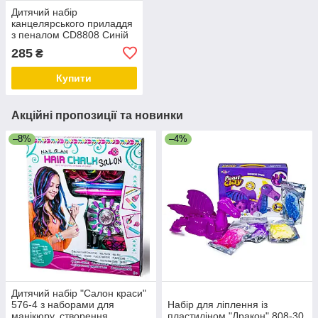
Дитячий набір
канцелярського приладдя
з пеналом CD8808 Синій
285
₴
Купити
Акційні пропозиції та новинки
–8%
–4%
Дитячий набір "Салон краси"
576-4 з наборами для
Набір для ліплення із
манікюру, створення
пластиліном "Дракон" 808-30