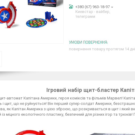
+380 (67) 963-18-97
Киевстар - вайбер,
телеграмм
повернення товару протягом 14 дн
Ігровий набір щит-бластер Капі
ит-автомат Капітана Америки, героя коміксів та фільмів Марвел! Капіта
ь і щит, що не руйнується! Він перший супер-солдат Америки, безстрашн
тва, як Капітан Америка з цією зброєю, що розкривається в щит і який в
 із міцного екологічного пластику, безпечний для різних ігор та трюків!