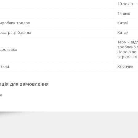
10 років — 
14 днів
виробник товару
Китай
еєстрації бренда
Китай
Термін від
зроблено 
доставка
Новою пош
отриманні
итини
Хлопчик
ація для замовлення
 ₴