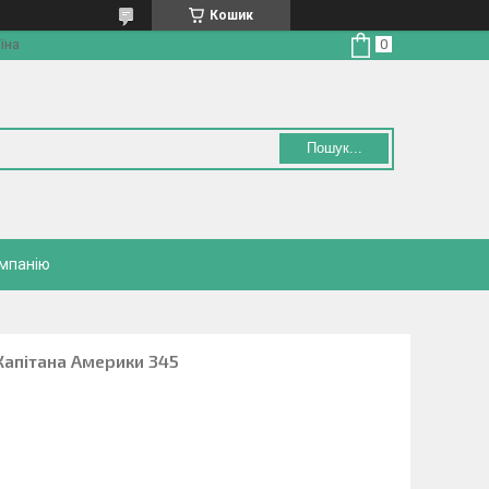
Кошик
їна
Пошук...
омпанію
Капітана Америки 345