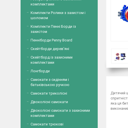
комплектами
Комплекти Ролики з захистом і
шоломом
Комплекти Пенні Борди із
захистом
Пенніборди Penny Board
Скейтборди дерев'яні
Скейтборд із захисними
комплектами
Лонгборди
Самокати з сидінням і
батьківською ручкою
Дитячий щ
Самокати триколісні
спритніст
Двоколісні самокати
яка ця би
виконаний
Двоколісні самокати з захисними
комплектами
Самокати трюкові