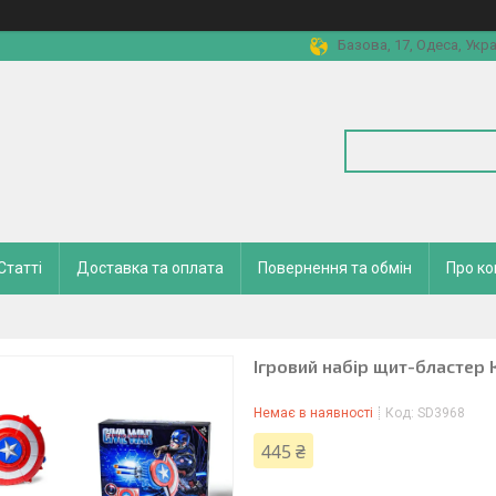
Базова, 17, Одеса, Укра
Статті
Доставка та оплата
Повернення та обмін
Про к
Ігровий набір щит-бластер 
Немає в наявності
Код:
SD3968
445 ₴