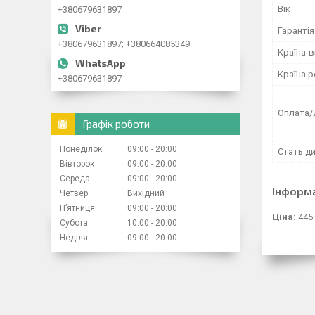
Вік
+380679631897
Гарантія
+380679631897; +380664085349
Країна-
Країна р
+380679631897
Оплата/
Графік роботи
Понеділок
09:00
20:00
Стать д
Вівторок
09:00
20:00
Середа
09:00
20:00
Інформ
Четвер
Вихідний
Пʼятниця
09:00
20:00
Ціна:
445
Субота
10:00
20:00
Неділя
09:00
20:00