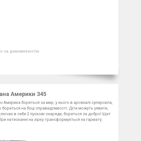
ів
за домовленістю
тана Америки 345
н Америка бореться за мир, у нього в арсеналі суперсила,
о бореться на боці справедливості. Діти можуть уявити,
ключає в себе 2 пускові снаряди, бореться за добро! Щит
 При натисканні на зірку трансформується на гармату.