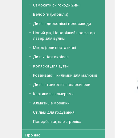
Самокати снігоходи 2-в-1
Велобіги (Біговіли)
Дитячі двоколісні велосипеди
Новий рік, Новорічний проектор-
лазер для вулиці
Мікрофони портативні
Дитячі Автокрісла
Коляски Для Дітей
Розвиваючі килимки для малюків
Дитячі триколісні велосипеди
Картини за номерами
Алмазные мозаики
Стільці для годування
Повербанки, електроніка
Про нас