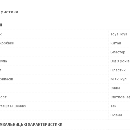
еристики
І
к
Toys Toys
виробник
Китай
Бластер
рупа
Від 3 років
л
Пластик
рипасів
М'які кулі
Синій
ості
Світлові е
тація мішенню
Так
Новий
УВАЛЬНИЦЬКІ ХАРАКТЕРИСТИКИ