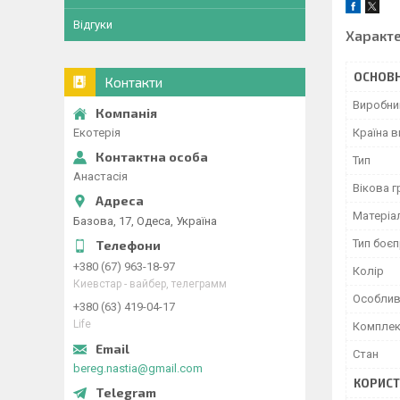
Відгуки
Характ
ОСНОВН
Контакти
Виробни
Екотерія
Країна 
Тип
Анастасія
Вікова г
Матеріа
Базова, 17, Одеса, Україна
Тип боєп
+380 (67) 963-18-97
Колір
Киевстар - вайбер, телеграмм
Особлив
+380 (63) 419-04-17
Life
Комплек
Стан
bereg.nastia@gmail.com
КОРИСТ