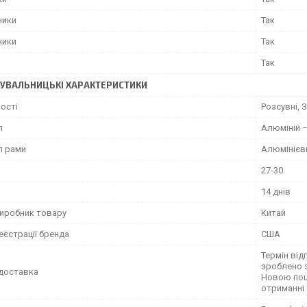
ники
Так
ники
Так
Так
УВАЛЬНИЦЬКІ ХАРАКТЕРИСТИКИ
ості
Розсувні, 
л
Алюміній —
л рами
Алюмінієв
27-30
14 днів
виробник товару
Китай
еєстрації бренда
США
Термін від
зроблено 
доставка
Новою пош
отриманні