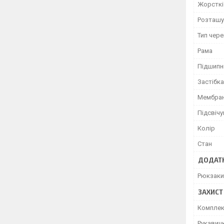
Жорсткі
Розташу
Тип чер
Рама
Підшипн
Застібка
Мембран
Підсвіч
Колір
Стан
ДОДАТК
Рюкзаки
ЗАХИСТ
Комплек
Рукавич