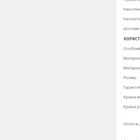
Наколін
Налокіт
Шоломи
КОРИСТ
Особлив
Матеріа
Матеріа
Розмір
Гарантія
Країна-
Країна р
Оплата/