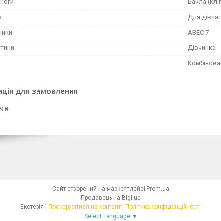
 ноги
Бакла (клі
о
Для дівча
ники
ABEC 7
итини
Дівчинка
Комбінова
ація для замовлення
9 ₴
Сайт створений на маркетплейсі
Prom.ua
Продавець на Bigl.ua
Екотерія |
Поскаржитися на контент
|
Політика конфіденційності
Select Language
▼