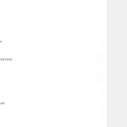
ts
ковзани
кий