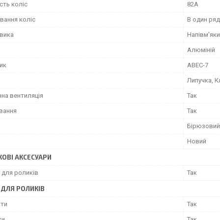
сть коліс
82А
вання коліс
В один ряд
евика
Напівм'як
Алюміній
ик
ABEC-7
Липучка, К
на вентиляція
Так
ування
Так
Бірюзовий
Новий
ОВІ АКСЕСУАРИ
 для роликів
Так
 ДЛЯ РОЛИКІВ
ти
Так
ки
Так