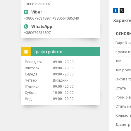
+380679631897
+380679631897; +380664085349
Характ
+380679631897
ОСНОВН
Виробни
Графік роботи
Країна 
Тип
Понеділок
09:00
20:00
Вівторок
09:00
20:00
Тип роли
Середа
09:00
20:00
Вікова г
Четвер
Вихідний
Пʼятниця
09:00
20:00
Стать
Субота
10:00
20:00
Розмір 
Неділя
09:00
20:00
Стиль к
Кількіст
Діаметр