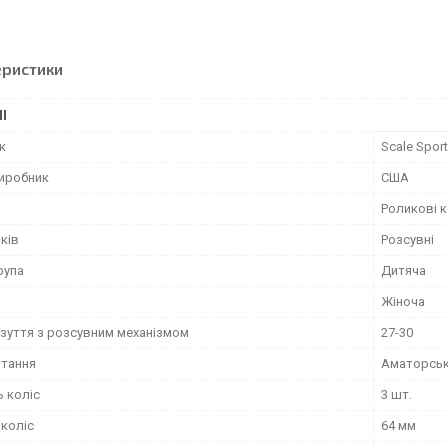
еристики
І
к
Scale Spor
виробник
США
Роликові 
ків
Розсувні
рупа
Дитяча
Жіноча
взуття з розсувним механізмом
27-30
атання
Аматорсь
ь коліс
3 шт.
 коліс
64 мм