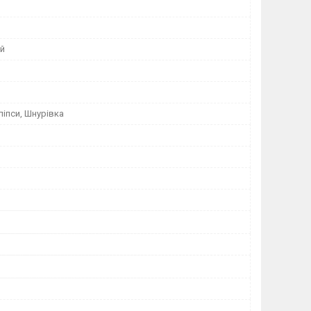
ий
ліпси, Шнурівка