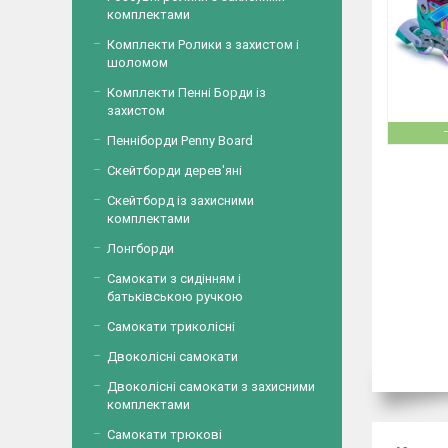
комплектами
Комплекти Ролики з захистом і
шоломом
Комплекти Пенні Борди із
захистом
Пенніборди Penny Board
Скейтборди дерев'яні
Скейтборд із захисними
комплектами
Лонгборди
Самокати з сидінням і
батьківською ручкою
Самокати триколісні
Двоколісні самокати
Двоколісні самокати з захисними
комплектами
Самокати трюкові