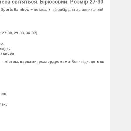
леса світяться. Бірюзовий. Розмір 27-30
 Sports Rainbow
– це ідеальний вибір для активних дітей!
.
:
27-30, 29-33, 34-37
).
ю.
садку.
кавички
.
ння
містом, парками, роллердромами
. Вони підходять як
авок
лену