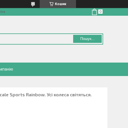
Кошик
їна
Пошук...
омпанію
ale Sports Rainbow. Усі колеса світяться.