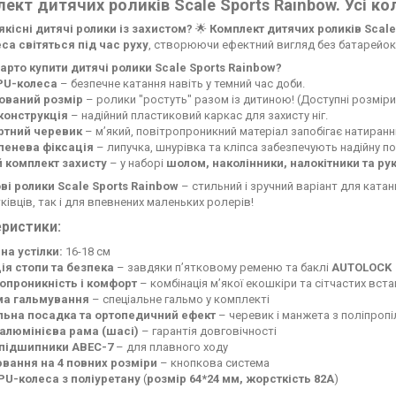
ект дитячих роликів Scale Sports Rainbow. Усі ко
якісні дитячі ролики із захистом?
🌟
Комплект дитячих роликів Scale
еса світяться під час руху
, створюючи ефектний вигляд без батарейок
арто купити дитячі ролики Scale Sports Rainbow?
 PU-колеса
– безпечне катання навіть у темний час доби.
ований розмір
– ролики "ростуть" разом із дитиною! (Доступні розміри
конструкція
– надійний пластиковий каркас для захисту ніг.
тний черевик
– м’який, повітропроникний матеріал запобігає натиранн
пенева фіксація
– липучка, шнурівка та кліпса забезпечують надійну по
 комплект захисту
– у наборі
шолом, наколінники, налокітники та ру
ві ролики Scale Sports Rainbow
– стильний і зручний варіант для ката
ківців, так і для впевнених маленьких ролерів!
ристики:
а устілки:
16-18 см
ія стопи та безпека
– завдяки п’ятковому ременю та баклі
AUTOLOCK
опроникність і комфорт
– комбінація м’якої екошкіри та сітчастих вст
ма гальмування
– спеціальне гальмо у комплекті
ьна посадка та ортопедичний ефект
– черевик і манжета з поліпропі
алюмінієва рама (шасі)
– гарантія довговічності
 підшипники ABEC-7
– для плавного ходу
вання на 4 повних розміри
– кнопкова система
 PU-колеса з поліуретану
(
розмір 64*24 мм, жорсткість 82А
)