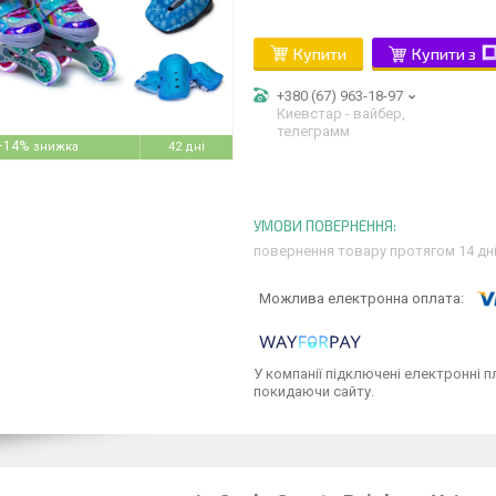
Купити
Купити з
+380 (67) 963-18-97
Киевстар - вайбер,
телеграмм
–14%
42 дні
повернення товару протягом 14 дн
У компанії підключені електронні п
покидаючи сайту.