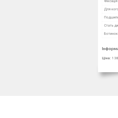
Фіксація
Для ког
Подшип
Стать д
Ботинок
Інформ
Ціна:
1 38