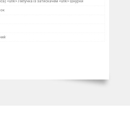
пса) <unk> Липучка із затискачем <unk> Шнурки
ток
ний