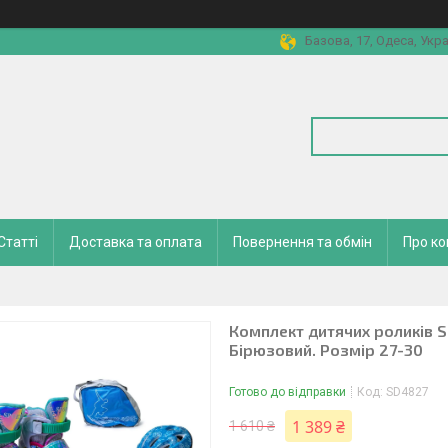
Базова, 17, Одеса, Укра
Статті
Доставка та оплата
Повернення та обмін
Про к
Комплект дитячих роликів Sc
Бірюзовий. Розмір 27-30
Готово до відправки
Код:
SD4827
1 389 ₴
1 610 ₴