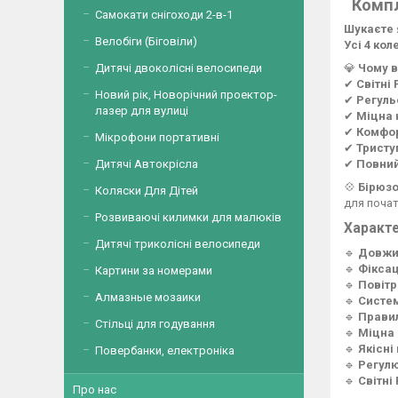
Компл
Самокати снігоходи 2-в-1
Шукаєте 
Велобіги (Біговіли)
Усі 4 кол
💎
Чому в
Дитячі двоколісні велосипеди
✔
Світні
Новий рік, Новорічний проектор-
✔
Регуль
лазер для вулиці
✔
Міцна 
✔
Комфор
Мікрофони портативні
✔
Тристу
✔
Повний
Дитячі Автокрісла
💠
Бірюзо
Коляски Для Дітей
для почат
Розвиваючі килимки для малюків
Характе
Дитячі триколісні велосипеди
🔹
Довжин
🔹
Фіксац
Картини за номерами
🔹
Повітр
Алмазные мозаики
🔹
Систе
🔹
Правил
Стільці для годування
🔹
Міцна 
🔹
Якісні
Повербанки, електроніка
🔹
Регулю
🔹
Світні
Про нас