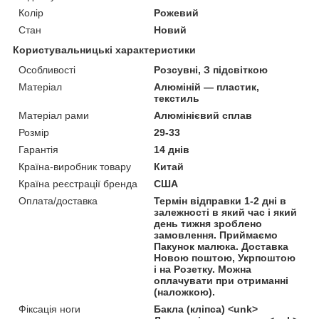
Колір
Рожевий
Стан
Новий
Користувальницькі характеристики
Особливості
Розсувні, З підсвіткою
Матеріал
Алюміній — пластик,
текстиль
Матеріал рами
Алюмінієвий сплав
Розмір
29-33
Гарантія
14 днів
Країна-виробник товару
Китай
Країна реєстрації бренда
США
Оплата/доставка
Термін відправки 1-2 дні в
залежності в який час і який
день тижня зроблено
замовлення. Приймаємо
Пакунок малюка. Доставка
Новою поштою, Укрпоштою
і на Розетку. Можна
оплачувати при отриманні
(наложкою).
Фіксація ноги
Бакла (кліпса) <unk>