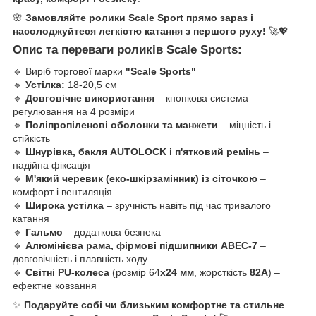
🌸
Замовляйте ролики Scale Sport прямо зараз і
насолоджуйтеся легкістю катання з першого руху!
🚀💖
Опис та переваги роликів Scale Sports:
🔹 Виріб торгової марки
"Scale Sports"
🔹
Устілка:
18-20,5 см
🔹
Довговічне використання
– кнопкова система
регулювання на 4 розміри
🔹
Поліпропіленові оболонки та манжети
– міцність і
стійкість
🔹
Шнурівка, бакля AUTОLOCK і п'ятковий ремінь
–
надійна фіксація
🔹
М'який черевик (еко-шкірзамінник) із сіточкою
–
комфорт і вентиляція
🔹
Широка устілка
– зручність навіть під час тривалого
катання
🔹
Гальмо
– додаткова безпека
🔹
Алюмінієва рама, фірмові підшипники ABEC-7
–
довговічність і плавність ходу
🔹
Світні PU-колеса
(розмір 64
x24 мм
, жорсткість
82А
) –
ефектне ковзання
✨
Подаруйте собі чи близьким комфортне та стильне