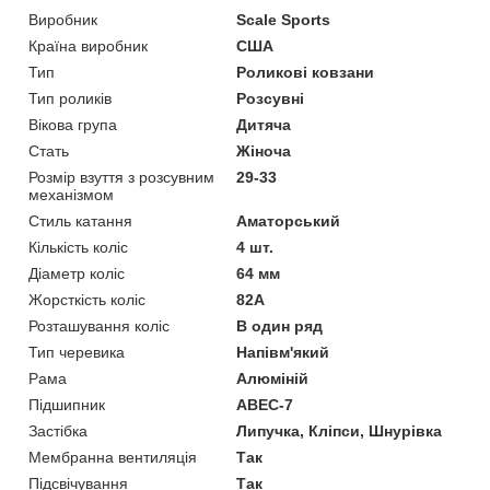
Виробник
Scale Sports
Країна виробник
США
Тип
Роликові ковзани
Тип роликів
Розсувні
Вікова група
Дитяча
Стать
Жіноча
Розмір взуття з розсувним
29-33
механізмом
Стиль катання
Аматорський
Кількість коліс
4 шт.
Діаметр коліс
64 мм
Жорсткість коліс
82А
Розташування коліс
В один ряд
Тип черевика
Напівм'який
Рама
Алюміній
Підшипник
ABEC-7
Застібка
Липучка, Кліпси, Шнурівка
Мембранна вентиляція
Так
Підсвічування
Так