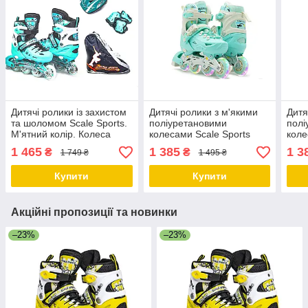
Дитячі ролики із захистом
Дитячі ролики з м'якими
Дитя
та шоломом Scale Sports.
поліуретановими
полі
М'ятний колір. Колеса
колесами Scale Sports
коле
поліуретанові. Розмір 29-
LF605. М'ятний колір.
Scal
1 465
1 385
1 3
₴
₴
1 749 ₴
1 495 ₴
33
Розмір 29-33
PURP
Купити
Купити
Акційні пропозиції та новинки
–23%
–23%