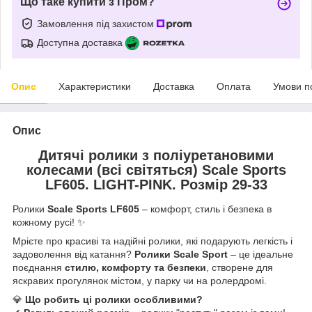
Що таке купити з Пром?
Замовлення під захистом
Доступна доставка
Опис
Характеристики
Доставка
Оплата
Умови п
Опис
Дитячі ролики з поліуретановими
колесами (всі світяться) Scale Sports
LF605. LIGHT-PINK. Розмір 29-33
Ролики
Scale Sports LF605
– комфорт, стиль і безпека в
кожному русі! ✨
Мрієте про красиві та надійні ролики, які подарують легкість і
задоволення від катання?
Ролики Scale Sport
– це ідеальне
поєднання
стилю, комфорту та безпеки
, створене для
яскравих прогулянок містом, у парку чи на ролердромі.
💎
Що робить ці ролики особливими?