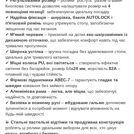
✔
Регульований розмір
– ролики "ростуть" разом із вами!
Кнопкова система дозволяє налаштувати розмір на
4
повноцінні позиції
, забезпечуючи ідеальну посадку.
✔
Надійна фіксація
–
шнурівка, бакля AUTОLOCK і
п'ятковий ремінь
міцно утримують стопу, запобігаючи
зміщенню під час катання.
✔
М'який черевик
– приємний на дотик
еко-шкірзамінник із
дихаючою сіточкою
, що забезпечує комфорт навіть під час
тривалих прогулянок.
✔
Широка устілка
– зручна посадка без здавлювання стопи,
ідеальна для тривалого катання.
✔
Міцні колеса PU, всі світяться
– створюють ефектне
світіння без батарейок, розмір 64
x24 мм
, жорсткість
82А
–
плавний хід і чудова стійкість.
✔
Фірмові підшипники ABEC-7
– гарантують
гладке та
швидке
ковзання без зайвого опору.
✔
Алюмінієва рама
–
легка, але міцна
, що забезпечує
надійність та довговічність.
✔
Безпека в кожному русі
–
вбудоване гальмо
допоможе
зупинитися в потрібний момент і відчувати впевненість на
будь-якій швидкості.
💫
Стильні пастельні відтінки та продумана конструкція
роблять ці ролики ідеальним вибором для всіх, хто цінує
красу, комфорт і безпеку
.