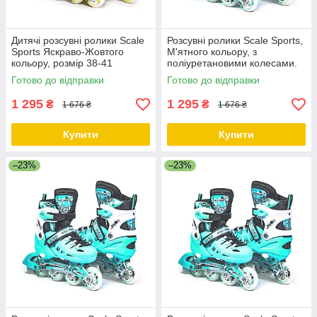
Дитячі розсувні ролики Scale
Розсувні ролики Scale Sports,
Sports Яскраво-Жовтого
М'ятного кольору, з
кольору, розмір 38-41
поліуретановими колесами.
Розмір 29-33
Готово до відправки
Готово до відправки
1 295
1 295
₴
₴
1 676 ₴
1 676 ₴
Купити
Купити
–23%
–23%