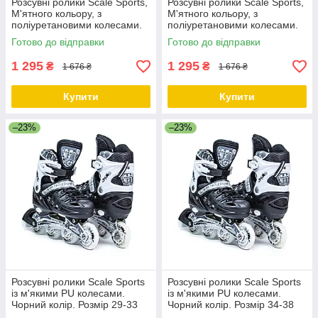
Розсувні ролики Scale Sports,
Розсувні ролики Scale Sports,
М'ятного кольору, з
М'ятного кольору, з
поліуретановими колесами.
поліуретановими колесами.
Розмір 34-38
Розмір 38-41
Готово до відправки
Готово до відправки
1 295
1 295
₴
₴
1 676 ₴
1 676 ₴
Купити
Купити
–23%
–23%
Розсувні ролики Scale Sports
Розсувні ролики Scale Sports
із м'якими PU колесами.
із м'якими PU колесами.
Чорний колір. Розмір 29-33
Чорний колір. Розмір 34-38