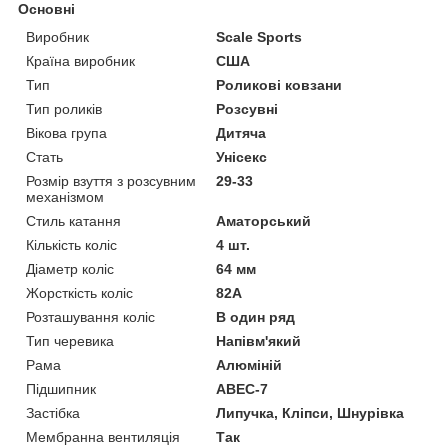
Основні
Виробник
Scale Sports
Країна виробник
США
Тип
Роликові ковзани
Тип роликів
Розсувні
Вікова група
Дитяча
Стать
Унісекс
Розмір взуття з розсувним
29-33
механізмом
Стиль катання
Аматорський
Кількість коліс
4 шт.
Діаметр коліс
64 мм
Жорсткість коліс
82А
Розташування коліс
В один ряд
Тип черевика
Напівм'який
Рама
Алюміній
Підшипник
ABEC-7
Застібка
Липучка, Кліпси, Шнурівка
Мембранна вентиляція
Так