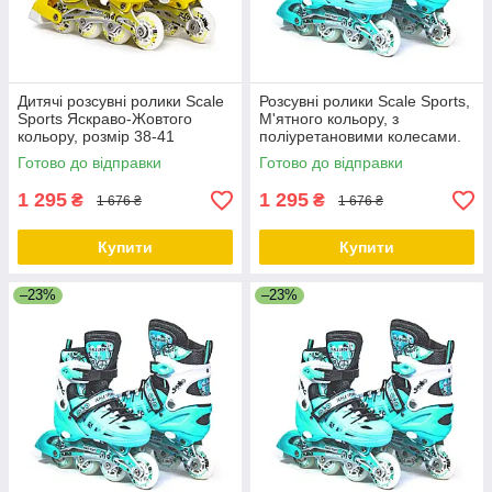
Дитячі розсувні ролики Scale
Розсувні ролики Scale Sports,
Sports Яскраво-Жовтого
М'ятного кольору, з
кольору, розмір 38-41
поліуретановими колесами.
Розмір 29-33
Готово до відправки
Готово до відправки
1 295
1 295
₴
₴
1 676 ₴
1 676 ₴
Купити
Купити
–23%
–23%