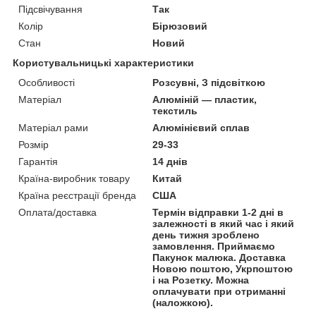
Підсвічування
Так
Колір
Бірюзовий
Стан
Новий
Користувальницькі характеристики
Особливості
Розсувні, З підсвіткою
Матеріал
Алюміній — пластик,
текстиль
Матеріал рами
Алюмінієвий сплав
Розмір
29-33
Гарантія
14 днів
Країна-виробник товару
Китай
Країна реєстрації бренда
США
Оплата/доставка
Термін відправки 1-2 дні в
залежності в який час і який
день тижня зроблено
замовлення. Приймаємо
Пакунок малюка. Доставка
Новою поштою, Укрпоштою
і на Розетку. Можна
оплачувати при отриманні
(наложкою).