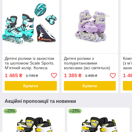
Дитячі ролики із захистом
Дитячі ролики з
Комп
та шоломом Scale Sports.
поліуретановими
(з м
М'ятний колір. Колеса
колесами (всі світяться)
захи
поліуретанові. Розмір 29-
Scale Sports LF605.
Scal
1 465
1 385
1 4
₴
₴
1 749 ₴
1 495 ₴
33
PURPLE. Розмір 29-33
колі
Купити
Купити
Акційні пропозиції та новинки
–23%
–23%