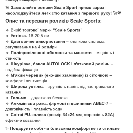
🌸
Замовляйте ролики Scale Sport прямо зараз і
насолоджуйтеся легкістю катання з першого руху!
🚀💖
Опис та переваги роликів Scale Sports:
🔹 Виріб торгової марки
"Scale Sports"
🔹
Устілка:
18-20,5 см
🔹
Довговічне використання
– кнопкова система
регулювання на 4 розміри
🔹
Поліпропіленові оболонки та манжети
– міцність і
стійкість
🔹
Шнурівка, бакля AUTОLOCK і п'ятковий ремінь
–
надійна фіксація
🔹
М'який черевик (еко-шкірзамінник) із сіточкою
–
комфорт і вентиляція
🔹
Широка устілка
– зручність навіть під час тривалого
катання
🔹
Гальмо
– додаткова безпека
🔹
Алюмінієва рама, фірмові підшипники ABEC-7
–
довговічність і плавність ходу
🔹
Світні PU-колеса
(розмір 64
x24 мм
, жорсткість
82А
) –
ефектне ковзання
✨
Подаруйте собі чи близьким комфортне та стильне