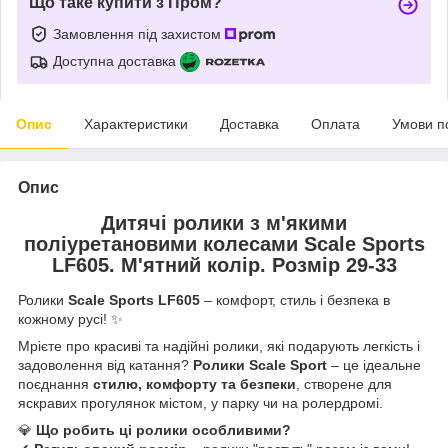
Що таке купити з Пром?
Замовлення під захистом
Доступна доставка
Опис
Характеристики
Доставка
Оплата
Умови п
Опис
Дитячі ролики з м'якими
поліуретановими колесами Scale Sports
LF605. М'ятний колір. Розмір 29-33
Ролики
Scale Sports LF605
– комфорт, стиль і безпека в
кожному русі! ✨
Мрієте про красиві та надійні ролики, які подарують легкість і
задоволення від катання?
Ролики Scale Sport
– це ідеальне
поєднання
стилю, комфорту та безпеки
, створене для
яскравих прогулянок містом, у парку чи на ролердромі.
💎
Що робить ці ролики особливими?