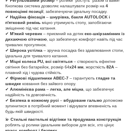
✔
Регульований розмір
– ролики "ростуть" разом із вами!
Кнопкова система дозволяє налаштувати розмір на
4
повноцінні позиції
, забезпечуючи ідеальну посадку.
✔
Надійна фіксація
–
шнурівка, бакля AUTОLOCK і
п'ятковий ремінь
міцно утримують стопу, запобігаючи
зміщенню під час катання.
✔
М'який черевик
– приємний на дотик
еко-шкірзамінник із
дихаючою сіточкою
, що забезпечує комфорт навіть під час
тривалих прогулянок.
✔
Широка устілка
– зручна посадка без здавлювання стопи,
ідеальна для тривалого катання.
✔
Міцні колеса PU, всі світяться
– створюють ефектне
світіння без батарейок, розмір 64
x24 мм
, жорсткість
82А
–
плавний хід і чудова стійкість.
✔
Фірмові підшипники ABEC-7
– гарантують
гладке та
швидке
ковзання без зайвого опору.
✔
Алюмінієва рама
–
легка, але міцна
, що забезпечує
надійність та довговічність.
✔
Безпека в кожному русі
–
вбудоване гальмо
допоможе
зупинитися в потрібний момент і відчувати впевненість на
будь-якій швидкості.
💫
Стильні пастельні відтінки та продумана конструкція
роблять ці ролики ідеальним вибором для всіх, хто цінує
красу, комфорт і безпеку
.