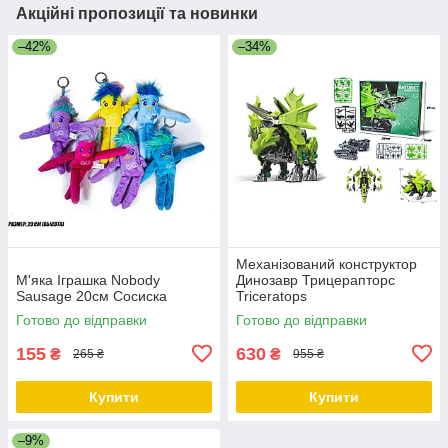
Акційні пропозиції та новинки
–42%
–34%
Механізований конструктор
М'яка Іграшка Nobody
Динозавр Трицерапторс
Sausage 20см Сосиска
Triceratops
Готово до відправки
Готово до відправки
155
630
₴
₴
265 ₴
955 ₴
Купити
Купити
–9%