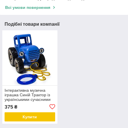
Всі умови повернення
Подібні товари компанії
Інтерактивна музична
іграшка Синій Трактор із
українськими сучасними
піснями (відеоогляд у
375
₴
описі)
Купити