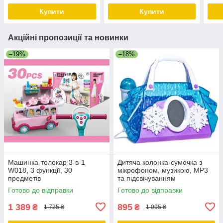
Купити
Купити
Акційні пропозиції та новинки
–19%
–18%
Машинка-толокар 3-в-1
Дитяча колонка-сумочка з
W018, 3 функції, 30
мікрофоном, музикою, MP3
предметів
та підсвічуванням
Готово до відправки
Готово до відправки
1 389
895
₴
₴
1 725 ₴
1 095 ₴