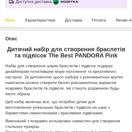
Доступна доставка
Опис
Характеристики
Доставка
Оплата
Умови п
Опис
Дитячий набір для створення браслетів
та підвісок The Best PANDORA Pink
Набір для створення шарм-браслетів і підвісок подарує
дизайнерам-початківцям море натхнення та креативного
настрою. За допомогою цього набору з різноманітних крутих
намісинок можна створити безліч різноманітних варіантів
яскравих браслетів та підвісок, які стануть родзинкою будь-
якого образу.
Цей набір включає все, що потрібно дітям для
виготовлення унікальних браслетів і підвісок на шию з
барвистими намистинками і красивими підвісками.
Виконаний з яскравих кольорових намистин для створення
стильних прикрас.