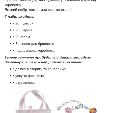
Оригінальний подарунок дівчина, упакований в красиву
коробочку.
Якісний набір, намистини високої якості.
У набір входить
• 20 підвісок
• 20 шармів
• 20 форм
• 3 основи для браслетів
• подарункова коробочка
Творче заняття пробудить у дитині молодого
дизайнера, а також набір шармів розвиває:
• дрібну моторику та сенсорику;
• уяву та фантазію;
• акуратність.