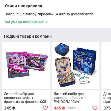
Умови повернення
Повернення товару впродовж 14 днів за домовленістю
Всі умови повернення
Подібні товари компанії
Дитячий набір для
Дитячий набір для
Дитя
створення зачісок,
створення браслетів
ство
браслетів та фенечок 008
PANDORA "Стіч"
підв
Куро
345
445
375
₴
₴
545 ₴