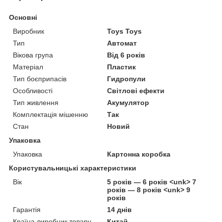
Основні
Виробник
Toys Toys
Тип
Автомат
Вікова група
Від 6 років
Матеріал
Пластик
Тип боєприпасів
Гидропули
Особливості
Світлові ефекти
Тип живлення
Акумулятор
Комплектація мішенню
Так
Стан
Новий
Упаковка
Упаковка
Картонна коробка
Користувальницькі характеристики
Вік
5 років — 6 років <unk> 7
років — 8 років <unk> 9
років
Гарантія
14 днів
Країна-виробник товару
Китай