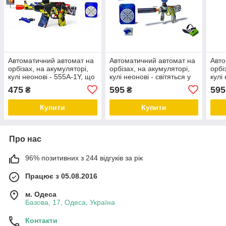
Автоматичний автомат на
Автоматичний автомат на
Авто
орбізах, на акумуляторі,
орбізах, на акумуляторі,
орбі
кулі неонові - 555A-1Y, що
кулі неонові - світяться у
кулі
світяться в темряві
темряві, код 777-38Y
темр
475
595
595
₴
₴
Купити
Купити
Про нас
96% позитивних з 244 відгуків за рік
Працює з 05.08.2016
м. Одеса
Базова, 17, Одеса, Україна
Контакти