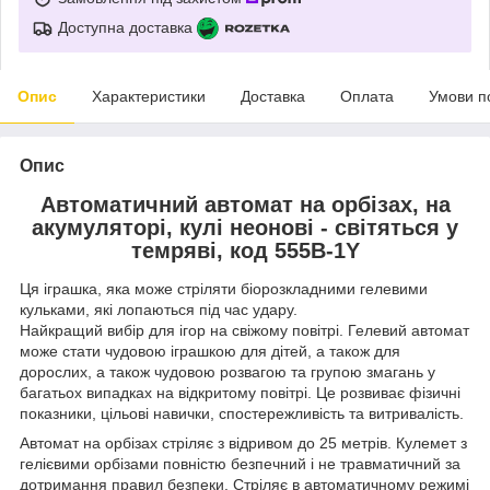
Доступна доставка
Опис
Характеристики
Доставка
Оплата
Умови п
Опис
Автоматичний автомат на орбізах, на
акумуляторі, кулі неонові - світяться у
темряві, код 555B-1Y
Ця іграшка, яка може стріляти біорозкладними гелевими
кульками, які лопаються під час удару.
Найкращий вибір для ігор на свіжому повітрі. Гелевий автомат
може стати чудовою іграшкою для дітей, а також для
дорослих, а також чудовою розвагою та групою змагань у
багатьох випадках на відкритому повітрі. Це розвиває фізичні
показники, цільові навички, спостережливість та витривалість.
Автомат на орбізах стріляє з відривом до 25 метрів. Кулемет з
гелієвими орбізами повністю безпечний і не травматичний за
дотримання правил безпеки. Стріляє в автоматичному режимі