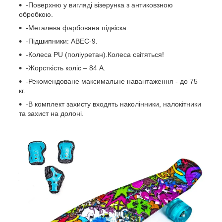
-Поверхню у вигляді візерунка з антиковзною
обробкою.
-Металева фарбована підвіска.
-Підшипники: ABEC-9.
-Колеса PU (поліуретан).Колеса світяться!
-Жорсткість коліс – 84 А.
-Рекомендоване максимальне навантаження - до 75
кг.
-В комплект захисту входять наколінники, налокітники
та захист на долоні.