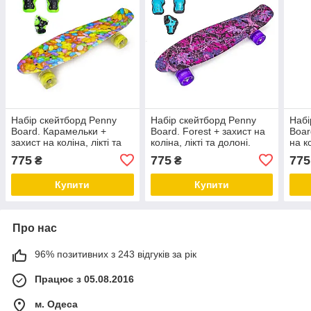
Набір скейтборд Penny
Набір скейтборд Penny
Набі
Board. Карамельки +
Board. Forest + захист на
Boar
захист на коліна, лікті та
коліна, лікті та долоні.
на ко
долоні. Колеса світяться
Колеса світяться під час
Коле
775
775
775
₴
₴
під час катання!
катання!
ката
Купити
Купити
Про нас
96% позитивних з 243 відгуків за рік
Працює з 05.08.2016
м. Одеса