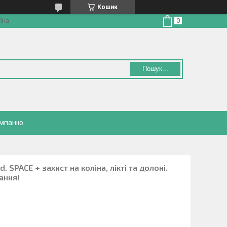
Кошик
їна
Пошук...
омпанію
 SPACE + захист на коліна, лікті та долоні.
ання!