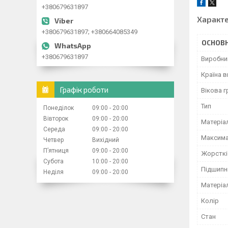
+380679631897
Характ
+380679631897; +380664085349
ОСНОВН
+380679631897
Виробни
Країна 
Графік роботи
Вікова г
Тип
Понеділок
09:00
20:00
Вівторок
09:00
20:00
Матеріа
Середа
09:00
20:00
Максима
Четвер
Вихідний
Пʼятниця
09:00
20:00
Жорсткі
Субота
10:00
20:00
Підшипн
Неділя
09:00
20:00
Матеріа
Колір
Стан