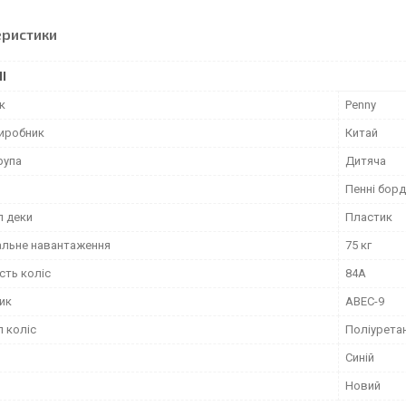
еристики
І
к
Penny
виробник
Китай
рупа
Дитяча
Пенні борд
л деки
Пластик
льне навантаження
75 кг
сть коліс
84А
ик
ABEC-9
л коліс
Поліурета
Синій
Новий