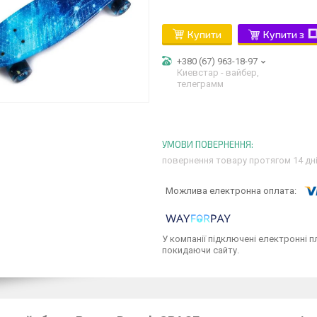
Купити
Купити з
+380 (67) 963-18-97
Киевстар - вайбер,
телеграмм
повернення товару протягом 14 дн
У компанії підключені електронні п
покидаючи сайту.