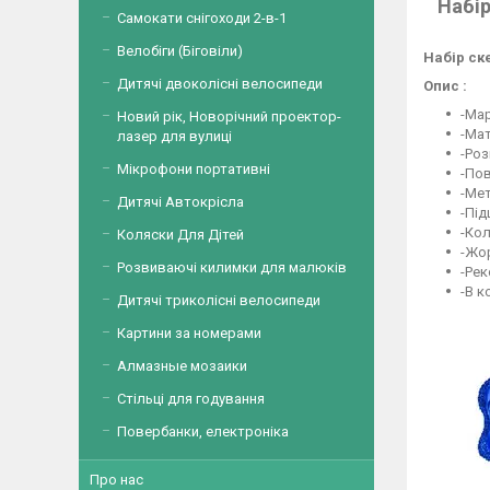
Набір
Самокати снігоходи 2-в-1
Велобіги (Біговіли)
Набір ске
Дитячі двоколісні велосипеди
Опис :
-Мар
Новий рік, Новорічний проектор-
-Мат
лазер для вулиці
-Роз
Мікрофони портативні
-Пов
-Мет
Дитячі Автокрісла
-Під
-Кол
Коляски Для Дітей
-Жор
Розвиваючі килимки для малюків
-Рек
-В к
Дитячі триколісні велосипеди
Картини за номерами
Алмазные мозаики
Стільці для годування
Повербанки, електроніка
Про нас