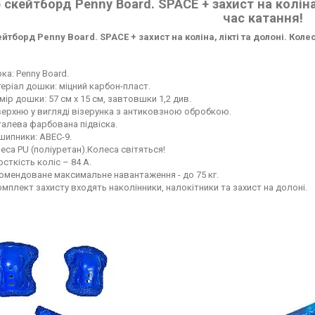
 скейтборд Penny Board. SPACE + захист на коліна,
час катання!
йтборд Penny Board. SPACE + захист на коліна, лікті та долоні. Коле
ка: Penny Board.
еріал дошки: міцний карбон-пласт.
мір дошки: 57 см х 15 см, завтовшки 1,2 див.
ерхню у вигляді візерунка з антиковзною обробкою.
алева фарбована підвіска.
шипники: ABEC-9.
еса PU (поліуретан).Колеса світяться!
сткість коліс – 84 А.
омендоване максимальне навантаження - до 75 кг.
омплект захисту входять наколінники, налокітники та захист на долоні.