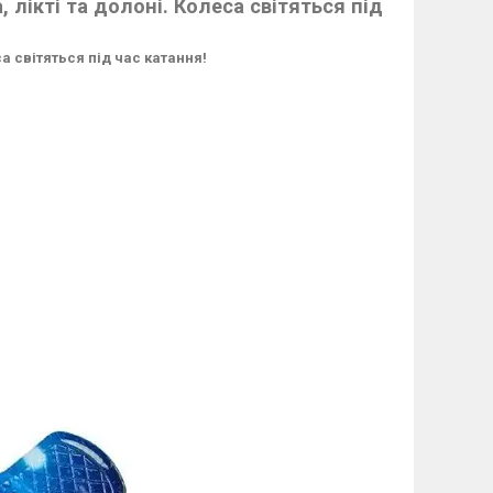
 лікті та долоні. Колеса світяться під
са світяться під час катання!