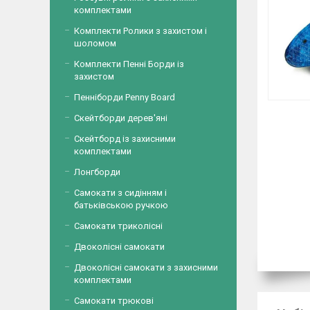
комплектами
Комплекти Ролики з захистом і
шоломом
Комплекти Пенні Борди із
захистом
Пенніборди Penny Board
Скейтборди дерев'яні
Скейтборд із захисними
комплектами
Лонгборди
Самокати з сидінням і
батьківською ручкою
Самокати триколісні
Двоколісні самокати
Двоколісні самокати з захисними
комплектами
Самокати трюкові