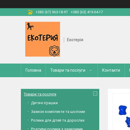
+380 (67) 963-18-97
+380 (63) 419-04-17
Екотерія
Головна
Товари та послуги
Контакти
Товари та послуги
Дитячі іграшки
Захисні комплекти та шоломи
Ролики для дітей та дорослих
Розсувні ролики з захисними