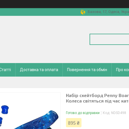
Базова, 17, Одеса, Укра
Статті
Доставка та оплата
Повернення та обмін
Про к
Набір скейтборд Penny Board.
Колеса світяться під час кат
Готово до відправки
Код:
NDSD498
895 ₴