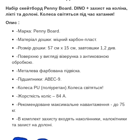
Набір скейтборд Penny Board. DINO + захист на коліна,
лікті та долоні. Колеса світяться під час катання!
Опис :
-Марка: Penny Board.
-Матеріал дошки: міцний карбон-пласт.
-Розмір дошки: 57 см х 15 см, завтовшки 1,2 див.
-Поверхню у вигляді візерунка з антиковзною
обробкою.
-Металева фарбована підвіска.
-Підшипники: ABEC-9.
-Колеса PU (поліуретан).Колеса світяться!
-Жорсткість коліс – 84 А.
-Рекомендоване максимальне навантаження - до 75
кг.
-В комплект захисту входять наколінники, налокітники
та захист на долоні.