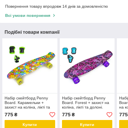
Повернення товару впродовж 14 днів за домовленістю
Всі умови повернення
Подібні товари компанії
Набір скейтборд Penny
Набір скейтборд Penny
Набі
Board. Карамельки +
Board. Forest + захист на
Boar
захист на коліна, лікті та
коліна, лікті та долоні.
на ко
долоні. Колеса світяться
Колеса світяться під час
Коле
775
775
775
₴
₴
під час катання!
катання!
ката
Купити
Купити