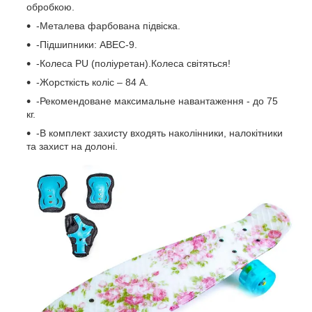
обробкою.
-Металева фарбована підвіска.
-Підшипники: ABEC-9.
-Колеса PU (поліуретан).Колеса світяться!
-Жорсткість коліс – 84 А.
-Рекомендоване максимальне навантаження - до 75
кг.
-В комплект захисту входять наколінники, налокітники
та захист на долоні.