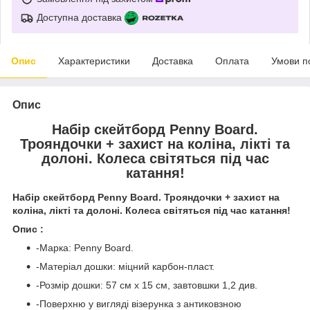
Доступна доставка
Опис
Характеристики
Доставка
Оплата
Умови п
Опис
Набір скейтборд Penny Board.
Трояндочки + захист на коліна, лікті та
долоні. Колеса світяться під час
катання!
Набір скейтборд Penny Board. Трояндочки + захист на
коліна, лікті та долоні. Колеса світяться під час катання!
Опис :
-Марка: Penny Board.
-Матеріал дошки: міцний карбон-пласт.
-Розмір дошки: 57 см х 15 см, завтовшки 1,2 див.
-Поверхню у вигляді візерунка з антиковзною