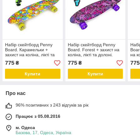
Набір скейтборд Penny
Набір скейтборд Penny
Набі
Board. Карамельки +
Board. Forest + захист на
Boar
захист на коліна, лікті та
коліна, лікті та долоні.
на ко
долоні. Колеса світяться
Колеса світяться під час
Коле
775
775
775
₴
₴
під час катання!
катання!
ката
Купити
Купити
Про нас
96% позитивних з 243 відгуків за рік
Працює з 05.08.2016
м. Одеса
Базова, 17, Одеса, Україна