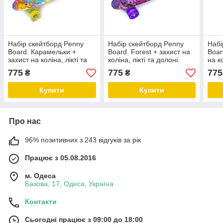
Набір скейтборд Penny
Набір скейтборд Penny
Набі
Board. Карамельки +
Board. Forest + захист на
Boar
захист на коліна, лікті та
коліна, лікті та долоні.
на ко
долоні. Колеса світяться
Колеса світяться під час
Коле
775
775
775
₴
₴
під час катання!
катання!
ката
Купити
Купити
Про нас
96% позитивних з 243 відгуків за рік
Працює з 05.08.2016
м. Одеса
Базова, 17, Одеса, Україна
Контакти
Сьогодні працює з 09:00 до 18:00