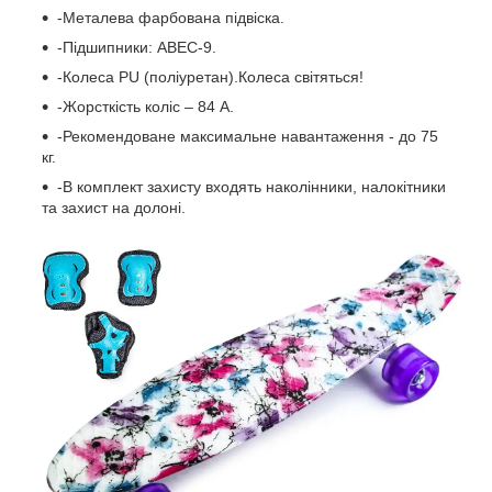
-Металева фарбована підвіска.
-Підшипники: ABEC-9.
-Колеса PU (поліуретан).Колеса світяться!
-Жорсткість коліс – 84 А.
-Рекомендоване максимальне навантаження - до 75
кг.
-В комплект захисту входять наколінники, налокітники
та захист на долоні.