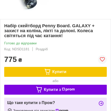
Набір скейтборд Penny Board. GALAXY +
захист на коліна, лікті та долоні. Колеса
світяться під час катання!
Готово до відправки
Код: NDSD1181
Роздріб
775
₴
Купити
або
Купити з
Що таке купити з Пром?
Замовлення під захистом