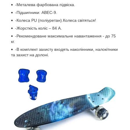
-Металева фарбована підвіска.
-Підшипники: ABEC-9.
-Колеса PU (поліуретан).Колеса світяться!
-Жорсткість коліс – 84 А.
-Рекомендоване максимальне навантаження - до 75
кг.
-В комплект захисту входять наколінники, налокітники
та захист на долоні.