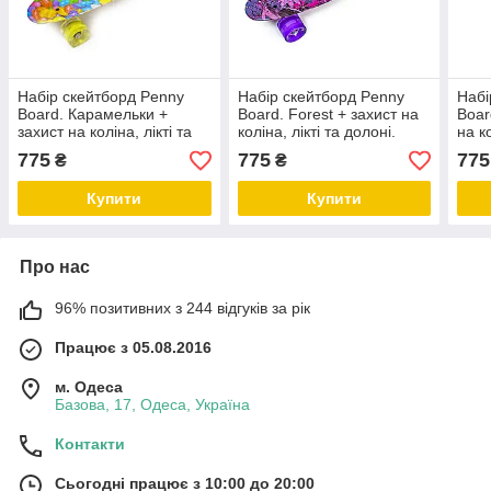
Набір скейтборд Penny
Набір скейтборд Penny
Набі
Board. Карамельки +
Board. Forest + захист на
Boar
захист на коліна, лікті та
коліна, лікті та долоні.
на ко
долоні. Колеса світяться
Колеса світяться під час
Коле
775
775
775
₴
₴
під час катання!
катання!
ката
Купити
Купити
Про нас
96% позитивних з 244 відгуків за рік
Працює з 05.08.2016
м. Одеса
Базова, 17, Одеса, Україна
Контакти
Сьогодні працює з 10:00 до 20:00