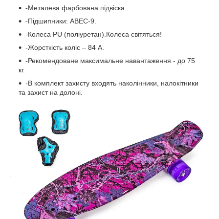
-Металева фарбована підвіска.
-Підшипники: ABEC-9.
-Колеса PU (поліуретан).Колеса світяться!
-Жорсткість коліс – 84 А.
-Рекомендоване максимальне навантаження - до 75
кг.
-В комплект захисту входять наколінники, налокітники
та захист на долоні.