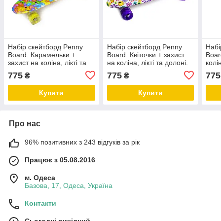
Набір скейтборд Penny
Набір скейтборд Penny
Набі
Board. Карамельки +
Board. Квіточки + захист
Boar
захист на коліна, лікті та
на коліна, лікті та долоні.
колін
долоні. Колеса світяться
Колеса світяться під час
Коле
775
775
775
₴
₴
під час катання!
катання!
ката
Купити
Купити
Про нас
96% позитивних з 243 відгуків за рік
Працює з 05.08.2016
м. Одеса
Базова, 17, Одеса, Україна
Контакти
Сьогодні вихідний