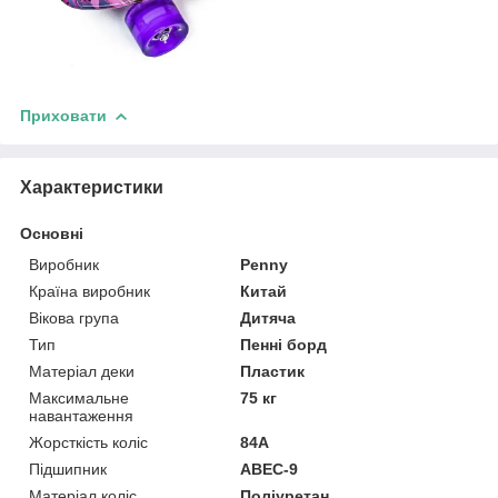
Приховати
Характеристики
Основні
Виробник
Penny
Країна виробник
Китай
Вікова група
Дитяча
Тип
Пенні борд
Матеріал деки
Пластик
Максимальне
75 кг
навантаження
Жорсткість коліс
84А
Підшипник
ABEC-9
Матеріал коліс
Поліуретан