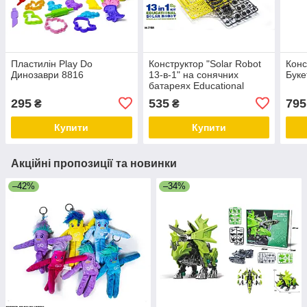
Пластилін Play Do
Конструктор "Solar Robot
Конс
Динозаври 8816
13-в-1" на сонячних
Буке
батареях Educational
295
535
795
₴
₴
Купити
Купити
Акційні пропозиції та новинки
–42%
–34%