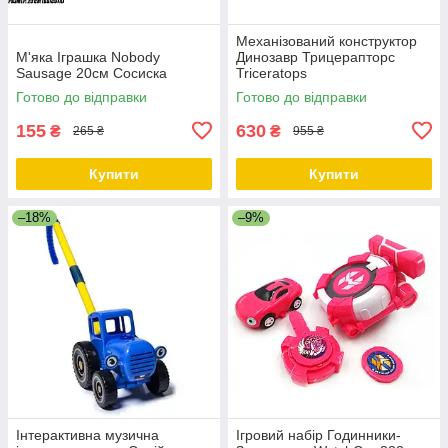
Механізований конструктор
М'яка Іграшка Nobody
Динозавр Трицерапторс
Sausage 20см Сосиска
Triceratops
Готово до відправки
Готово до відправки
155
630
₴
₴
265 ₴
955 ₴
Купити
Купити
–18%
–9%
Інтерактивна музична
Ігровий набір Годинники-