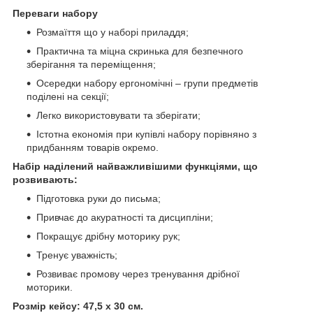
Переваги набору
Розмаїття що у наборі приладдя;
Практична та міцна скринька для безпечного
зберігання та переміщення;
Осередки набору ергономічні – групи предметів
поділені на секції;
Легко використовувати та зберігати;
Істотна економія при купівлі набору порівняно з
придбанням товарів окремо.
Набір наділений найважливішими функціями, що
розвивають:
Підготовка руки до письма;
Привчає до акуратності та дисципліни;
Покращує дрібну моторику рук;
Тренує уважність;
Розвиває промову через тренування дрібної
моторики.
Розмір кейсу: 47,5 х 30 см.