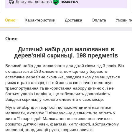
Доступна доставка
Опис
Характеристики
Доставка
Оплата
Умови п
Опис
Дитячий набір для малювання в
дерев'яній скриньці. 198 предметів
Великий набір для малювання для дітей віком від 3 років. Він
складається зі 198 елементів, поміщених у барвисте
естетичне дерев'яне скринька, завдяки якому зменшується
ризик втрати олівців, і в той же час він значно полегшує
транспортування та використання набору дитиною, і не
боїться ударів і падіння, що забезпечить довговічність.
Завдяки скриньці у кожного елемента є своє місце.
Мультинабір для творчості допоможе дитині навчитися
малювати, активізує її пізнавальну діяльність та втілить у
життя її творчі ідеї. Малювання позитивно позначиться
розвиток дитячої уяви, фантазії, кмітливості, абстрактному
мисленні, координації рухів, творчих навичок.