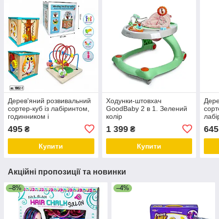
Дерев'яний розвивальний
Ходунки-штовхач
Дере
сортер-куб із лабіринтом,
GoodBaby 2 в 1. Зелений
сорт
годинником і
колір
лабі
шестереньками, код 1902-
шест
495
1 399
645
₴
₴
1
2
Купити
Купити
Акційні пропозиції та новинки
–8%
–4%