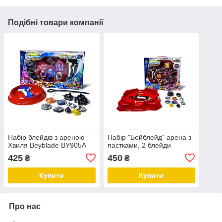
Подібні товари компанії
Набір блейдів з ареною
Набір "Бейблейд" арена з
Хвиля Beyblade BY905A
пастками, 2 блейди
425
450
₴
₴
Купити
Купити
Про нас