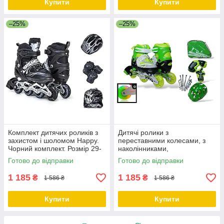
Купити
Купити
–25%
–25%
Комплект дитячих роликів з
Дитячі ролики з
захистом і шоломом Happy.
переставними колесами, з
Чорний комплект. Розмір 29-
наколінниками,
33
налокітниками та шоломом
Готово до відправки
Готово до відправки
Happy. Зелений колір. Розмір
1 185
1 185
₴
₴
1 586 ₴
1 586 ₴
Купити
Купити