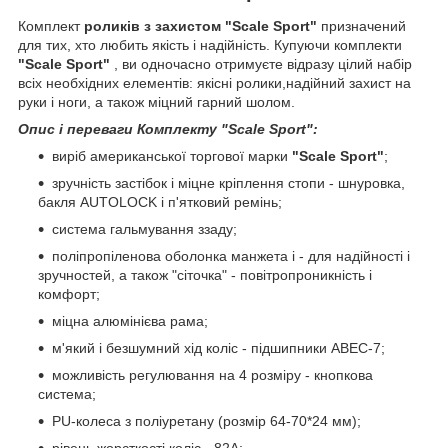
Комплект
роликів з захистом "Scale Sport"
призначений
для тих, хто любить якість і надійність. Купуючи комплекти
"Scale Sport"
, ви одночасно отримуєте відразу цілий набір
всіх необхідних елементів: якісні ролики,надійний захист на
руки і ноги, а також міцний гарний шолом.
Опис і переваги Комплекту "Scale Sport":
виріб американської торгової марки
"Scale Sport"
;
зручність застібок і міцне кріплення стопи - шнуровка,
бакля AUTОLOCK і п'ятковий ремінь;
система гальмування ззаду;
поліпропіленова оболонка манжета і - для надійності і
зручностей, а також "сіточка" - повітропроникність і
комфорт;
міцна алюмінієва рама;
м'який і безшумний хід коліс - підшипники ABEC-7;
можливість регулювання на 4 розміру - кнопкова
система;
РU-колеса з поліуретану (розмір 64-70*24 мм);