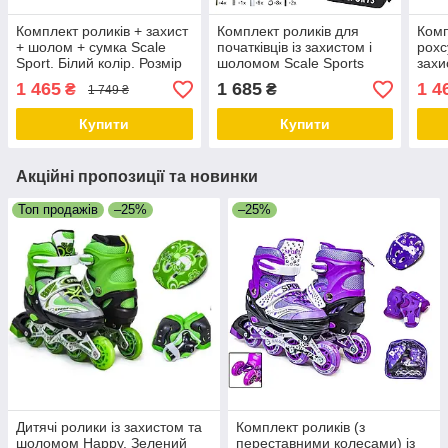
Комплект роликів + захист
Комплект роликів для
Комп
+ шолом + сумка Scale
початківців із захистом і
рохс
Sport. Білий колір. Розмір
шоломом Scale Sports
захи
29-33
Gray LF 605, розмір 34-38
Spor
1 465
1 685
1 4
₴
₴
1 749 ₴
29-3
Купити
Купити
Акційні пропозиції та новинки
Топ продажів
–25%
–25%
Дитячі ролики із захистом та
Комплект роликів (з
шоломом Happy. Зелений
переставними колесами) із