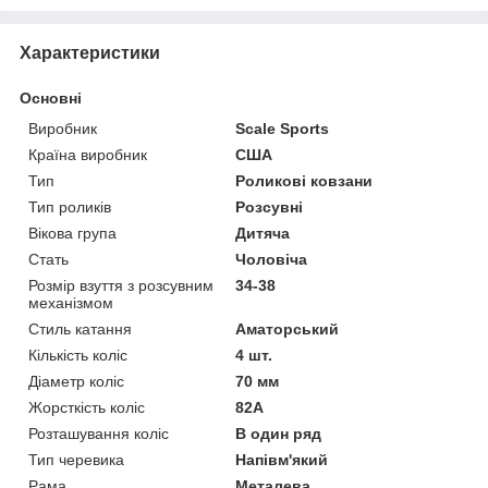
Характеристики
Основні
Виробник
Scale Sports
Країна виробник
США
Тип
Роликові ковзани
Тип роликів
Розсувні
Вікова група
Дитяча
Стать
Чоловіча
Розмір взуття з розсувним
34-38
механізмом
Стиль катання
Аматорський
Кількість коліс
4 шт.
Діаметр коліс
70 мм
Жорсткість коліс
82А
Розташування коліс
В один ряд
Тип черевика
Напівм'який
Рама
Металева