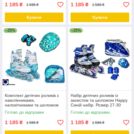
1 185
1 185
₴
₴
1 586 ₴
1 586 ₴
Купити
Купити
–25%
–25%
Комплект дитячих роликів з
Набір дитячих роликів із
наколінниками,
захистом та шоломом Happy.
налокітниками та шоломом
Синій набір. Розмір 27-30
Happy. Бірюзовий колір.
Готово до відправки
Готово до відправки
Розмір 29-33
1 185
1 185
₴
₴
1 586 ₴
1 586 ₴